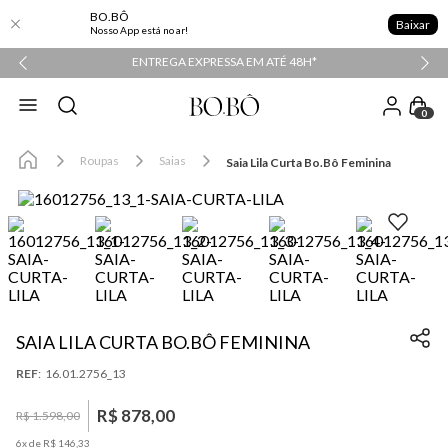
BO.BÔ
Baixar
Nosso App está no ar!
PPER
ENTREGA EXPRESSA EM ATÉ 48H*
0
Roupas
Saias
Saia Lila Curta Bo.Bô Feminina
SAIA LILA CURTA BO.BÔ FEMININA
:
16.01.2756_13
R$
878
,
00
R$
1
.
598
,
00
6
x de
R$
146
,
33