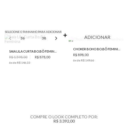
SELECIONE O TAMANHO PARA ADICIONAR
ADICIONAR
36
38
40
42
44
CHOKER BOHO BO.BÔ FEMININA
SAIA LILA CURTA BO.BÔ FEMININA
R$ 898,00
R$ 1.598,00
R$ 878,00
6
x de
R$ 149,66
6
x de
R$ 146,33
COMPRE O LOOK COMPLETO POR:
R$ 3.392,00