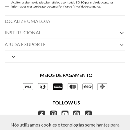
Aceito receber novidades, benefícios e conteúdo BO.BÔ por meio dos contatos
informados e estou de acordo com a
Política de Privacidade
da marca.
LOCALIZE UMA LOJA
INSTITUCIONAL
Nossas Lojas
AJUDA E SUPORTE
By Appointment
Central de Preferências
Sobre a BO.BÔ
Central de Atendimento
Políticas de Privacidade
MEIOS DE PAGAMENTO
Perguntas frequentes
Gestão de Privacidade
Regulamentos e Promoções
Política de Governança
Trocas e Devoluções
FOLLOW US
Ética e Sustentabilidade
Seja um Revendedor
APP BO.BÔ
Nós utilizamos cookies e tecnologias semelhantes para