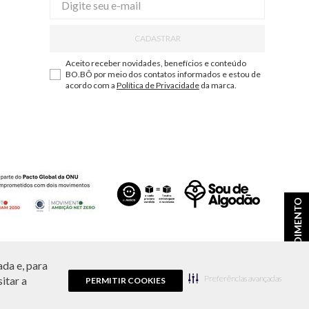
CADASTRAR
Aceito receber novidades, benefícios e conteúdo
BO.BÔ por meio dos contatos informados e estou de
acordo com a
Política de Privacidade
da marca.
ATENDIMENTO
da e, para
ções e disponibilidade de estoque a qualquer momento.
Preferências avançadas
itar a
PERMITIR COOKIES
9.856/0001-43.