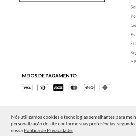
So
Po
Ge
Po
Ét
Se
AP
MEIOS DE PAGAMENTO
Nós utilizamos cookies e tecnologias semelhantes para melho
© Copyright 2026 - Todos os direitos reservados. A B
personalização do site conforme suas preferências, segundo o
nossa
Política de Privacidade.
Rua Othão 405