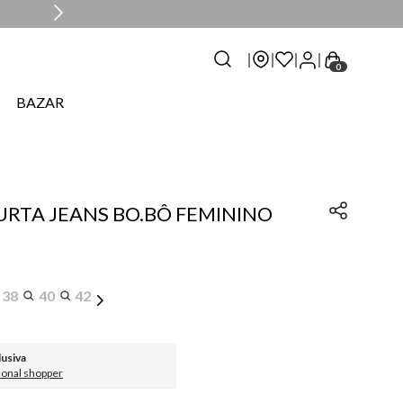
0
BAZAR
CURTA JEANS BO.BÔ FEMININO
38
40
42
lusiva
sonal shopper