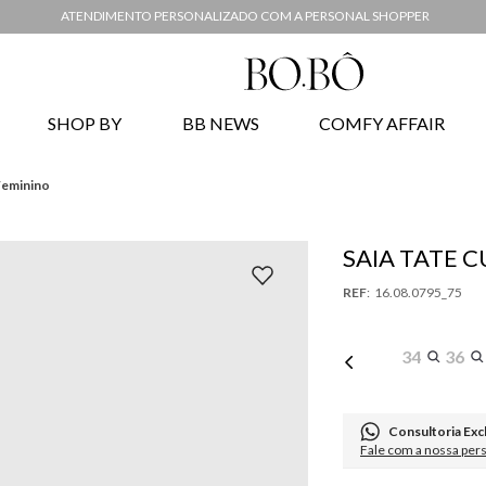
ATENDIMENTO PERSONALIZADO COM A PERSONAL SHOPPER
SHOP BY
BB NEWS
COMFY AFFAIR
Feminino
SAIA TATE 
:
16.08.0795_75
34
36
Consultoria Exc
Fale com a nossa per