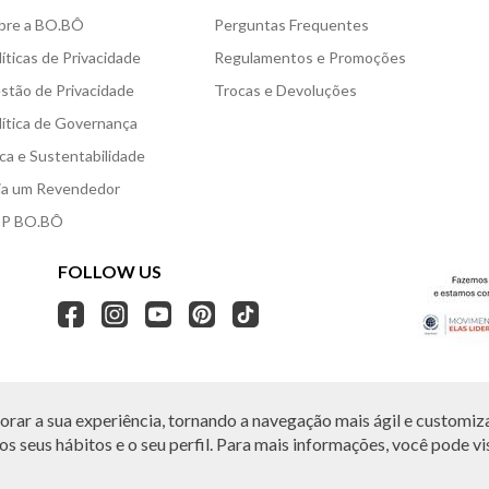
bre a BO.BÔ
Perguntas Frequentes
líticas de Privacidade
Regulamentos e Promoções
stão de Privacidade
Trocas e Devoluções
lítica de Governança
ica e Sustentabilidade
ja um Revendedor
P BO.BÔ
FOLLOW US
rar a sua experiência, tornando a navegação mais ágil e customiza
O.BÔ reserva-se no direito de corrigir ou alterar informações como: preços, promo
Em caso de dúvidas:
0800 440 2222.
s seus hábitos e o seu perfil. Para mais informações, você pode vis
Horário de Atendimento:
das 8h às 20h de segunda a sábado, exceto feriados.
, Vila Leopoldina, São Paulo, SP | CEP: 05313-020 | VESTE S.A ESTILO | CNPJ: 49.66