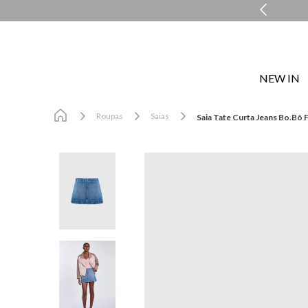
COMPRE E RETIRE EM LOJA NO MESMO DIA*
NEW IN
Roupas
Saias
Saia Tate Curta Jeans Bo.Bô 