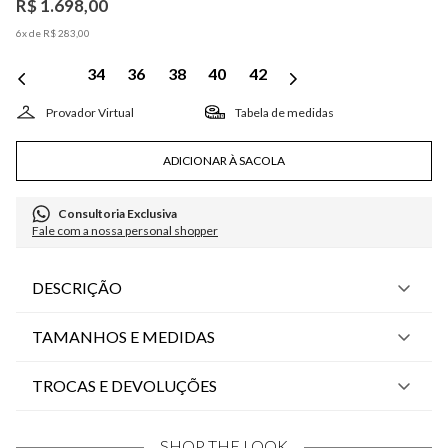
R$
1
.
698
,
00
6
x de
R$
283
,
00
34
36
38
40
42
Tabela de medidas
ADICIONAR À SACOLA
Consultoria Exclusiva
Fale com a nossa personal shopper
DESCRIÇÃO
TAMANHOS E MEDIDAS
TROCAS E DEVOLUÇÕES
SHOP THE LOOK