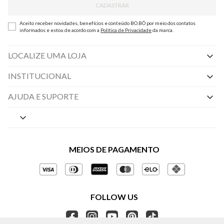
CADASTRAR
Aceito receber novidades, benefícios e conteúdo BO.BÔ por meio dos contatos
informados e estou de acordo com a
Política de Privacidade
da marca.
LOCALIZE UMA LOJA
INSTITUCIONAL
Nossas Lojas
AJUDA E SUPORTE
By Appointment
Central de Preferências
Sobre a BO.BÔ
Central de Atendimento
Políticas de Privacidade
MEIOS DE PAGAMENTO
Perguntas frequentes
Gestão de Privacidade
Regulamentos e Promoções
Política de Governança
Trocas e Devoluções
FOLLOW US
Ética e Sustentabilidade
Seja um Revendedor