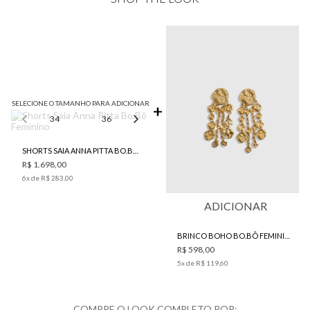
SELECIONE O TAMANHO PARA ADICIONAR
34
36
38
40
42
SHORTS SAIA ANNA PITTA BO.BÔ FEMININO
R$ 1.698,00
6
x de
R$ 283,00
ADICIONAR
BRINCO BOHO BO.BÔ FEMININO
R$ 598,00
5
x de
R$ 119,60
COMPRE O LOOK COMPLETO POR: