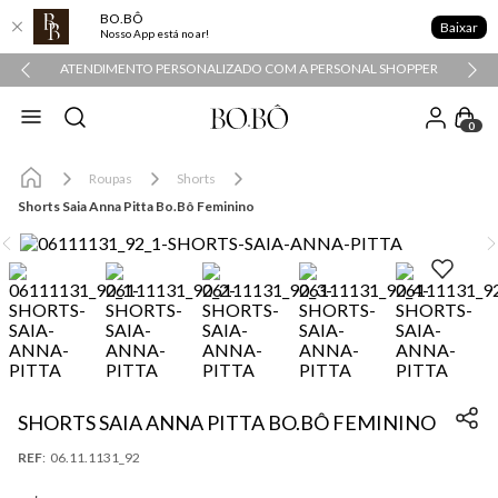
BO.BÔ
Baixar
Nosso App está no ar!
ATENDIMENTO PERSONALIZADO COM A PERSONAL SHOPPER
0
Roupas
Shorts
Shorts Saia Anna Pitta Bo.Bô Feminino
SHORTS SAIA ANNA PITTA BO.BÔ FEMININO
:
06.11.1131_92