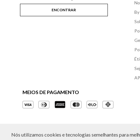
No
By
So
Po
Ge
Po
Ét
Se
AP
MEIOS DE PAGAMENTO
Nós utilizamos cookies e tecnologias semelhantes para melho
© Copyright 2026 - Todos os direitos reservados. A B