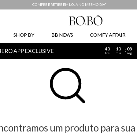
COMPRE E RETIRE EM LOJA NO MESMO DIA*
SHOP BY
BB NEWS
COMFY AFFAIR
40
10
07
BERO APP EXCLUSIVE
hrs
min
seg
ncontramos um produto para sua 