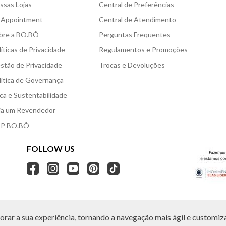
ssas Lojas
Central de Preferências
 Appointment
Central de Atendimento
bre a BO.BÔ
Perguntas Frequentes
líticas de Privacidade
Regulamentos e Promoções
stão de Privacidade
Trocas e Devoluções
lítica de Governança
ica e Sustentabilidade
ja um Revendedor
P BO.BÔ
FOLLOW US
rar a sua experiência, tornando a navegação mais ágil e customiza
O.BÔ reserva-se no direito de corrigir ou alterar informações como: preços, promo
Em caso de dúvidas:
0800 440 2222.