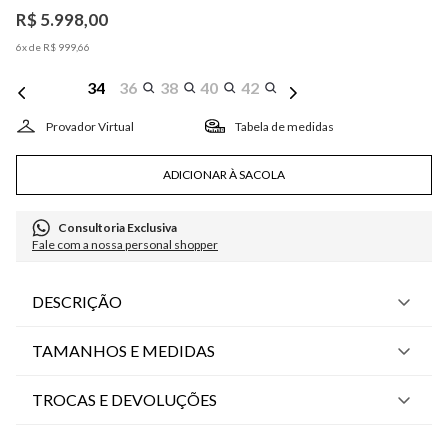
R$
5
.
998
,
00
6
x de
R$
999
,
66
34
36
38
40
42
Tabela de medidas
ADICIONAR À SACOLA
Consultoria Exclusiva
Fale com a nossa personal shopper
DESCRIÇÃO
TAMANHOS E MEDIDAS
TROCAS E DEVOLUÇÕES