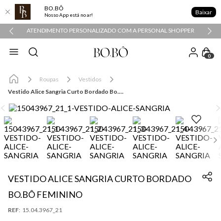
BO.BÔ
Baixar
Nosso App está no ar!
ATENDIMENTO PERSONALIZADO COM A PERSONAL SHOPPER
0
Roupas
Vestidos
Vestido Alice Sangria Curto Bordado Bo.Bô Feminino
VESTIDO ALICE SANGRIA CURTO BORDADO
BO.BÔ FEMININO
:
15.04.3967_21