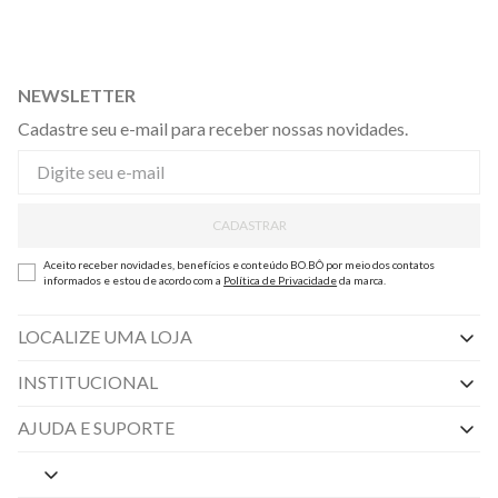
NEWSLETTER
Cadastre seu e-mail para receber nossas novidades.
CADASTRAR
Aceito receber novidades, benefícios e conteúdo BO.BÔ por meio dos contatos
informados e estou de acordo com a
Política de Privacidade
da marca.
LOCALIZE UMA LOJA
INSTITUCIONAL
Nossas Lojas
AJUDA E SUPORTE
By Appointment
Central de Preferências