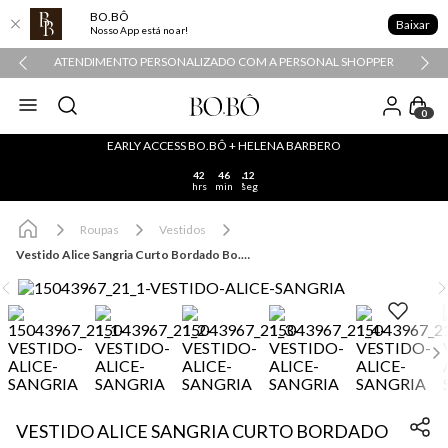
BO.BÔ
Baixar
Nosso App está no ar!
ATENDIMENTO PERSONALIZADO COM A PERSONAL SHOPPER
0
EARLY ACCESS BO.BÔ + HELENA BARBERO
42
46
12
hrs
min
seg
Roupas
Vestidos
Vestido Alice Sangria Curto Bordado Bo.Bô Feminino
VESTIDO ALICE SANGRIA CURTO BORDADO