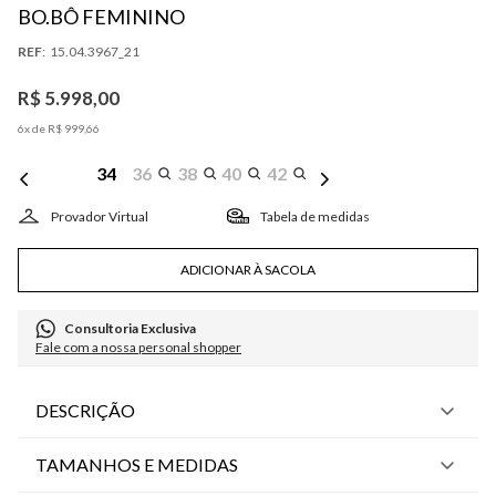
BO.BÔ FEMININO
:
15.04.3967_21
R$
5
.
998
,
00
6
x de
R$
999
,
66
34
36
38
40
42
Tabela de medidas
ADICIONAR À SACOLA
Consultoria Exclusiva
Fale com a nossa personal shopper
DESCRIÇÃO
TAMANHOS E MEDIDAS