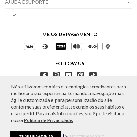
Nossas Lojas
AJUDA E SUPORTE
By Appointment
Central de Preferências
Sobre a BO.BÔ
Central de Atendimento
Políticas de Privacidade
MEIOS DE PAGAMENTO
Perguntas frequentes
Gestão de Privacidade
Regulamentos e Promoções
Política de Governança
Trocas e Devoluções
FOLLOW US
Ética e Sustentabilidade
Seja um Revendedor
APP BO.BÔ
Nós utilizamos cookies e tecnologias semelhantes para
melhorar a sua experiência, tornando a navegação mais
ATENDIMENTO
ágil e customizada e, para personalização do site
conforme suas preferências, segundo os seus hábitos e
o seu perfil. Para mais informações, você pode visitar a
nossa
Política de Privacidade.
© Copyright 2026 - Todos os direitos reservados. A BO.BÔ reserva-se no
direito de corrigir ou alterar informações como: preços, promoções e
disponibilidade de estoque a qualquer momento.
PERMITIR COOKIES
Em caso de dúvidas:
0800 440 2222.
Preferências avançadas