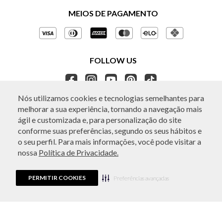
Políticas de Privacidade
MEIOS DE PAGAMENTO
Perguntas frequentes
Gestão de Privacidade
Regulamentos e Promoções
Política de Governança
Trocas e Devoluções
FOLLOW US
Ética e Sustentabilidade
Seja um Revendedor
APP BO.BÔ
Nós utilizamos cookies e tecnologias semelhantes para
melhorar a sua experiência, tornando a navegação mais
ATENDIMENTO
ágil e customizada e, para personalização do site
conforme suas preferências, segundo os seus hábitos e
o seu perfil. Para mais informações, você pode visitar a
nossa
Política de Privacidade.
© Copyright 2026 - Todos os direitos reservados. A BO.BÔ reserva-se no
direito de corrigir ou alterar informações como: preços, promoções e
disponibilidade de estoque a qualquer momento.
PERMITIR COOKIES
Em caso de dúvidas:
0800 440 2222.
Preferências avançadas
Horário de Atendimento:
das 8h às 20h de segunda a sábado, exceto
feriados.
Rua Othão 405, Vila Leopoldina, São Paulo, SP | CEP: 05313-020 | VESTE S.A
ESTILO | CPNJ: 49.669.856/0001-43.