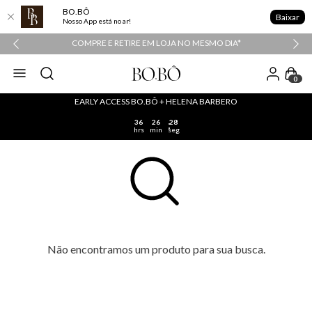
BO.BÔ
Baixar
Nosso App está no ar!
COMPRE E RETIRE EM LOJA NO MESMO DIA*
0
EARLY ACCESS BO.BÔ + HELENA BARBERO
36
26
28
hrs
min
seg
Não encontramos um produto para sua busca.