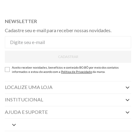
NEWSLETTER
Cadastre seu e-mail para receber nossas novidades.
CADASTRAR
Aceito receber novidades, benefícios e conteúdo BO.BÔ por meio dos contatos
informados e estou de acordo com a
Política de Privacidade
da marca.
LOCALIZE UMA LOJA
INSTITUCIONAL
Nossas Lojas
AJUDA E SUPORTE
By Appointment
Central de Preferências
Sobre a BO.BÔ
Central de Atendimento