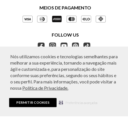
Políticas de Privacidade
MEIOS DE PAGAMENTO
Perguntas frequentes
Gestão de Privacidade
Regulamentos e Promoções
Política de Governança
Trocas e Devoluções
FOLLOW US
Ética e Sustentabilidade
Seja um Revendedor
APP BO.BÔ
Nós utilizamos cookies e tecnologias semelhantes para
melhorar a sua experiência, tornando a navegação mais
ATENDIMENTO
ágil e customizada e, para personalização do site
conforme suas preferências, segundo os seus hábitos e
o seu perfil. Para mais informações, você pode visitar a
nossa
Política de Privacidade.
© Copyright 2026 - Todos os direitos reservados. A BO.BÔ reserva-se no
direito de corrigir ou alterar informações como: preços, promoções e
disponibilidade de estoque a qualquer momento.
PERMITIR COOKIES
Em caso de dúvidas:
0800 440 2222.
Preferências avançadas
Horário de Atendimento:
das 8h às 20h de segunda a sábado, exceto
feriados.
Rua Othão 405, Vila Leopoldina, São Paulo, SP | CEP: 05313-020 | VESTE S.A
ESTILO | CPNJ: 49.669.856/0001-43.