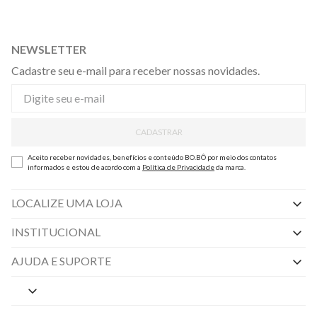
NEWSLETTER
Cadastre seu e-mail para receber nossas novidades.
CADASTRAR
Aceito receber novidades, benefícios e conteúdo BO.BÔ por meio dos contatos
informados e estou de acordo com a
Política de Privacidade
da marca.
LOCALIZE UMA LOJA
INSTITUCIONAL
Nossas Lojas
AJUDA E SUPORTE
By Appointment
Central de Preferências
Sobre a BO.BÔ
Central de Atendimento