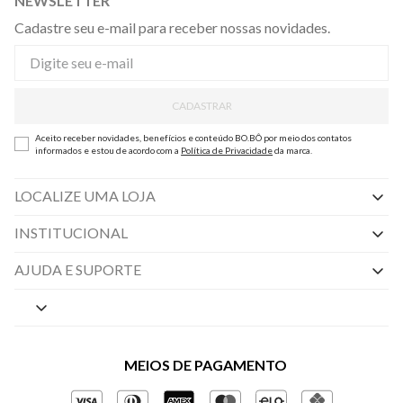
NEWSLETTER
Cadastre seu e-mail para receber nossas novidades.
CADASTRAR
Aceito receber novidades, benefícios e conteúdo BO.BÔ por meio dos contatos
informados e estou de acordo com a
Política de Privacidade
da marca.
LOCALIZE UMA LOJA
INSTITUCIONAL
Nossas Lojas
AJUDA E SUPORTE
By Appointment
Central de Preferências
Sobre a BO.BÔ
Central de Atendimento
Políticas de Privacidade
MEIOS DE PAGAMENTO
Perguntas frequentes
Gestão de Privacidade
Regulamentos e Promoções