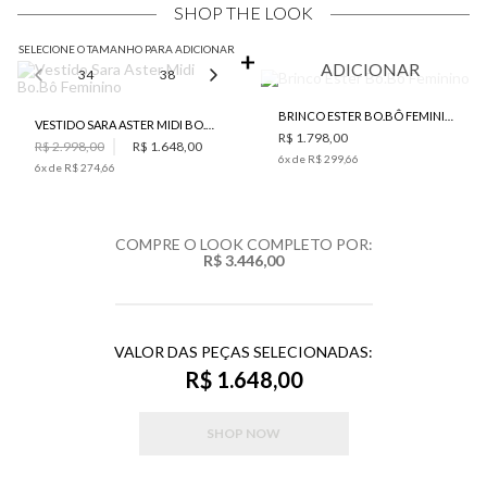
SHOP THE LOOK
SELECIONE O TAMANHO PARA ADICIONAR
ADICIONAR
34
38
40
42
44
BRINCO ESTER BO.BÔ FEMININO
VESTIDO SARA ASTER MIDI BO.BÔ FEMININO
R$ 1.798,00
R$ 2.998,00
R$ 1.648,00
6
x de
R$ 299,66
6
x de
R$ 274,66
COMPRE O LOOK COMPLETO POR:
R$ 3.446,00
VALOR DAS PEÇAS SELECIONADAS:
R$ 1.648,00
SHOP NOW