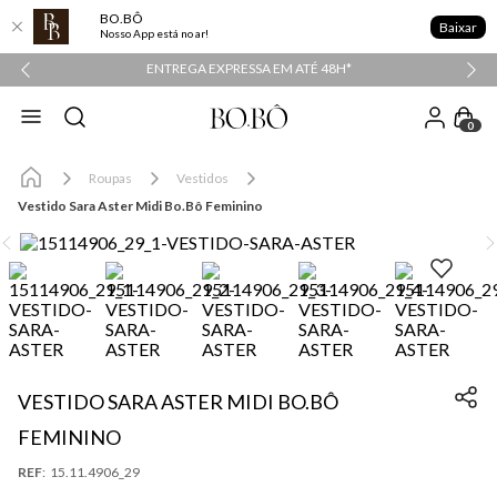
BO.BÔ
Baixar
Nosso App está no ar!
PPER
ENTREGA EXPRESSA EM ATÉ 48H*
0
Roupas
Vestidos
Vestido Sara Aster Midi Bo.Bô Feminino
VESTIDO SARA ASTER MIDI BO.BÔ
FEMININO
:
15.11.4906_29