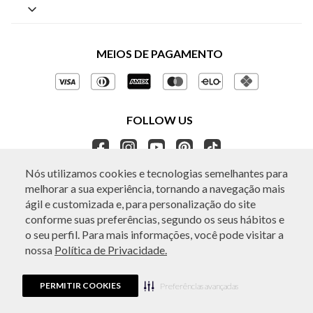
By Appointment
Central de Preferências
Sobre a BO.BÔ
Central de Atendimento
Políticas de Privacidade
MEIOS DE PAGAMENTO
Perguntas frequentes
Gestão de Privacidade
Regulamentos e Promoções
Política de Governança
Trocas e Devoluções
FOLLOW US
Ética e Sustentabilidade
Seja um Revendedor
APP BO.BÔ
Nós utilizamos cookies e tecnologias semelhantes para
melhorar a sua experiência, tornando a navegação mais
ATENDIMENTO
ágil e customizada e, para personalização do site
conforme suas preferências, segundo os seus hábitos e
o seu perfil. Para mais informações, você pode visitar a
nossa
Política de Privacidade.
© Copyright 2026 - Todos os direitos reservados. A BO.BÔ reserva-se no
direito de corrigir ou alterar informações como: preços, promoções e
disponibilidade de estoque a qualquer momento.
PERMITIR COOKIES
Em caso de dúvidas:
0800 440 2222.
Preferências avançadas
Horário de Atendimento:
das 8h às 20h de segunda a sábado, exceto
feriados.