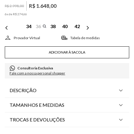
R$
1
.
648
,
00
R$
2
.
998
,
00
6
x de
R$
274
,
66
34
36
38
40
42
Tabela de medidas
ADICIONAR À SACOLA
Consultoria Exclusiva
Fale com a nossa personal shopper
DESCRIÇÃO
TAMANHOS E MEDIDAS
TROCAS E DEVOLUÇÕES