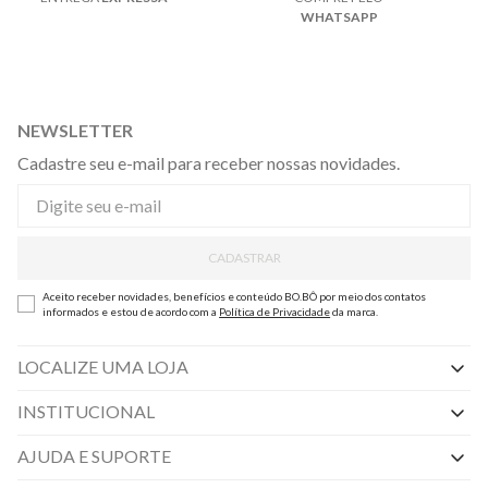
WHATSAPP
NEWSLETTER
Cadastre seu e-mail para receber nossas novidades.
CADASTRAR
Aceito receber novidades, benefícios e conteúdo BO.BÔ por meio dos contatos
informados e estou de acordo com a
Política de Privacidade
da marca.
LOCALIZE UMA LOJA
INSTITUCIONAL
Nossas Lojas
AJUDA E SUPORTE