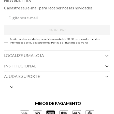
NEWSLETTER
Cadastre seu e-mail para receber nossas novidades.
CADASTRAR
Aceito receber novidades, benefícios e conteúdo BO.BÔ por meio dos contatos
informados e estou de acordo com a
Política de Privacidade
da marca.
LOCALIZE UMA LOJA
INSTITUCIONAL
Nossas Lojas
AJUDA E SUPORTE
By Appointment
Central de Preferências
Sobre a BO.BÔ
Central de Atendimento
Políticas de Privacidade
MEIOS DE PAGAMENTO
Perguntas frequentes
Gestão de Privacidade
Regulamentos e Promoções