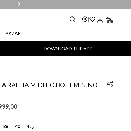
0
BAZAR
DOWNLOAD THE APP
A RAFFIA MIDI BO.BÔ FEMININO
999
,
00
38
40
42