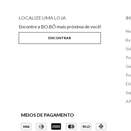
LOCALIZE UMA LOJA
I
Encontre a BO.BÔ mais próxima de você!
No
By
So
Po
Ge
Po
Ét
Se
AP
MEIOS DE PAGAMENTO