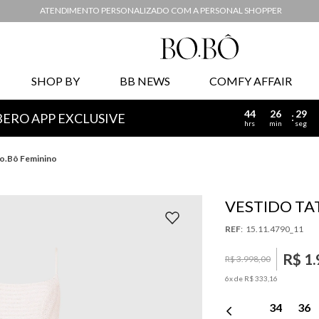
ATENDIMENTO PERSONALIZADO COM A PERSONAL SHOPPER
SHOP BY
BB NEWS
COMFY AFFAIR
44
26
28
BERO APP EXCLUSIVE
hrs
min
seg
 Bo.Bô Feminino
VESTIDO TAT
:
15.11.4790_11
R$
1
.
R$
3
.
998
,
00
6
x de
R$
333
,
16
34
36