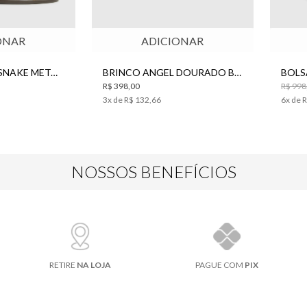
ONAR
ADICIONAR
RASTEIRA NEW SNAKE METAL BO.BÔ FEMININA
BRINCO ANGEL DOURADO BO.BÔ FEMININO
R$ 398,00
R$ 998
3
x de
R$ 132,66
6
x de
R
NOSSOS BENEFÍCIOS
RETIRE
NA LOJA
PAGUE COM
PIX