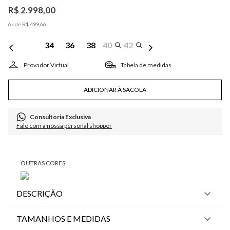
R$
2
.
998
,
00
6
x de
R$
499
,
66
34
36
38
40
42
Tabela de medidas
ADICIONAR À SACOLA
Consultoria Exclusiva
Fale com a nossa personal shopper
DESCRIÇÃO
TAMANHOS E MEDIDAS