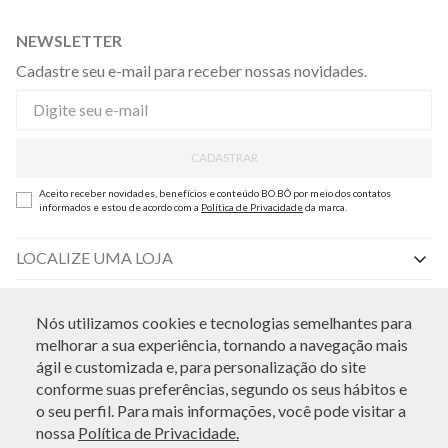
NEWSLETTER
Cadastre seu e-mail para receber nossas novidades.
CADASTRAR
Aceito receber novidades, benefícios e conteúdo BO.BÔ por meio dos contatos
informados e estou de acordo com a
Política de Privacidade
da marca.
LOCALIZE UMA LOJA
INSTITUCIONAL
Nós utilizamos cookies e tecnologias semelhantes para
Nossas Lojas
AJUDA E SUPORTE
melhorar a sua experiência, tornando a navegação mais
ATENDIMENTO
ágil e customizada e, para personalização do site
By Appointment
Central de Preferências
conforme suas preferências, segundo os seus hábitos e
Sobre a BO.BÔ
o seu perfil. Para mais informações, você pode visitar a
Central de Atendimento
nossa
Política de Privacidade.
Políticas de Privacidade
MEIOS DE PAGAMENTO
Perguntas frequentes