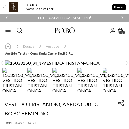
BO.BÔ
Baixar
Nosso App está no ar!
PPER
ENTREGA EXPRESSA EM ATÉ 48H*
0
Roupas
Vestidos
Vestido Tristan Onça Seda Curto Bo.Bô Feminino
VESTIDO TRISTAN ONÇA SEDA CURTO
BO.BÔ FEMININO
:
15.03.3150_94