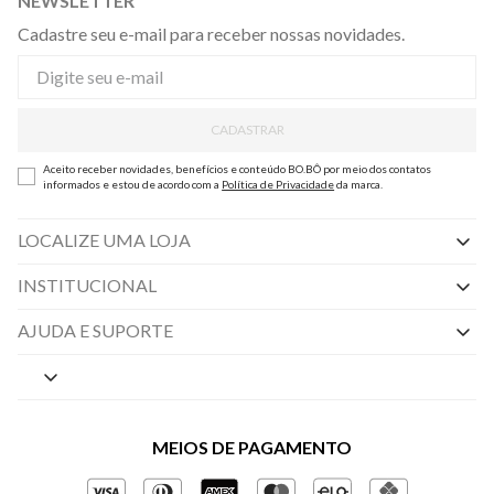
NEWSLETTER
Cadastre seu e-mail para receber nossas novidades.
CADASTRAR
Aceito receber novidades, benefícios e conteúdo BO.BÔ por meio dos contatos
informados e estou de acordo com a
Política de Privacidade
da marca.
LOCALIZE UMA LOJA
INSTITUCIONAL
Nossas Lojas
AJUDA E SUPORTE
By Appointment
Central de Preferências
Sobre a BO.BÔ
Central de Atendimento
Políticas de Privacidade
MEIOS DE PAGAMENTO
Perguntas frequentes
Gestão de Privacidade
Regulamentos e Promoções