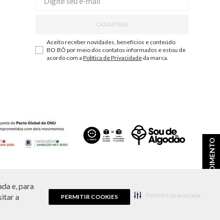
CADASTRAR
Aceito receber novidades, benefícios e conteúdo
BO.BÔ por meio dos contatos informados e estou de
acordo com a
Política de Privacidade
da marca.
ATENDIMENTO
da e, para
ções e disponibilidade de estoque a qualquer momento.
Preferências avançadas
itar a
PERMITIR COOKIES
9.856/0001-43.