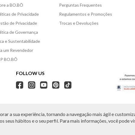
bre a BO.BÔ
Perguntas Frequentes
líticas de Privacidade
Regulamentos e Promoções
stão de Privacidade
Trocas e Devoluções
lítica de Governança
ica e Sustentabilidade
ja um Revendedor
P BO.BÔ
FOLLOW US
rar a sua experiência, tornando a navegação mais ágil e customiza
O.BÔ reserva-se no direito de corrigir ou alterar informações como: preços, promo
Em caso de dúvidas:
0800 440 2222.
s seus hábitos e o seu perfil. Para mais informações, você pode vis
Horário de Atendimento:
das 8h às 20h de segunda a sábado, exceto feriados.
, Vila Leopoldina, São Paulo, SP | CEP: 05313-020 | VESTE S.A ESTILO | CNPJ: 49.66