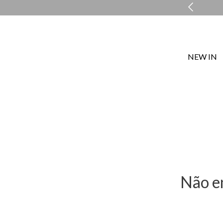
ATENDIMENTO PERSONALIZADO COM A PERSONAL SHOPP
NEW IN
Não e