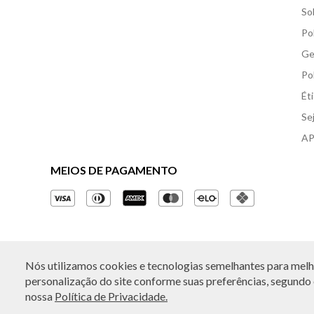
So
Po
Ge
Po
Ét
Se
AP
MEIOS DE PAGAMENTO
Nós utilizamos cookies e tecnologias semelhantes para melho
© Copyright 2026 - Todos os direitos reservados. A B
personalização do site conforme suas preferências, segundo o
nossa
Política de Privacidade.
Rua Othão 405