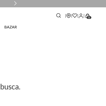
 48H*
0
BAZAR
busca.