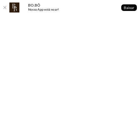
BO.BÔ
Baixar
Nosso App está no ar!