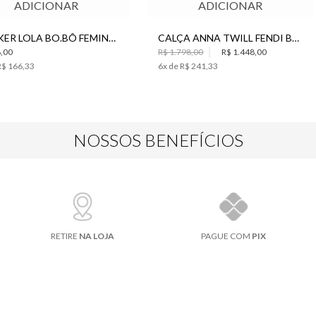
ADICIONAR
ADICIONAR
CHOKER LOLA BO.BÔ FEMININO
CALÇA ANNA TWILL FENDI BO.BÔ FEMININA
,00
R$ 1.798,00
R$ 1.448,00
R$ 166,33
6
x de
R$ 241,33
NOSSOS BENEFÍCIOS
RETIRE
NA LOJA
PAGUE COM
PIX