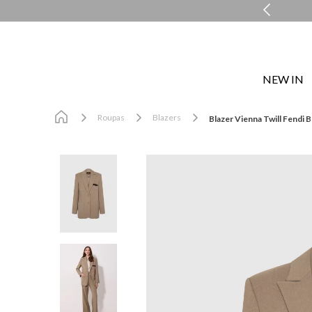
COMPRE E RETIRE EM LOJA NO MESMO DIA*
NEW IN
Roupas
Blazers
Blazer Vienna Twill Fendi