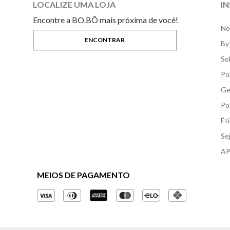
LOCALIZE UMA LOJA
I
Encontre a BO.BÔ mais próxima de você!
No
By
So
Po
Ge
Po
Ét
Se
AP
MEIOS DE PAGAMENTO