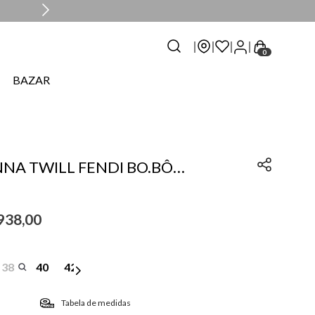
0
BAZAR
NNA TWILL FENDI BO.BÔ
938
,
00
38
40
42
Tabela de medidas