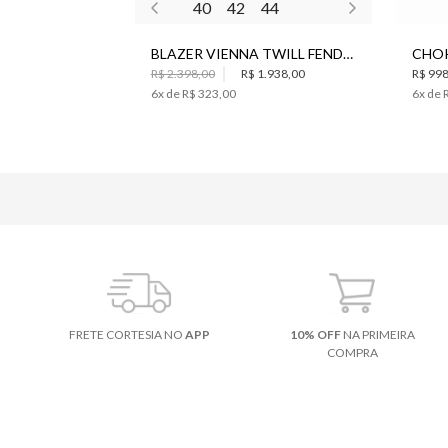
40
42
44
BLAZER VIENNA TWILL FENDI BO.BÔ FEMININO
R$ 2.398,00
R$ 1.938,00
R$ 998
6
x de
R$ 323,00
6
x de
FRETE CORTESIA NO
APP
10% OFF
NA PRIMEIRA
COMPRA