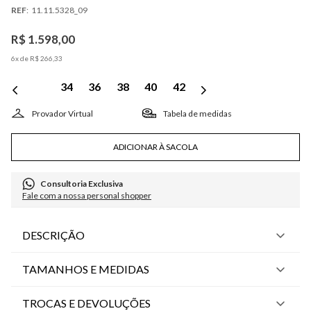
:
11.11.5328_09
R$
1
.
598
,
00
6
x de
R$
266
,
33
34
36
38
40
42
Tabela de medidas
ADICIONAR À SACOLA
Consultoria Exclusiva
Fale com a nossa personal shopper
DESCRIÇÃO
TAMANHOS E MEDIDAS
TROCAS E DEVOLUÇÕES