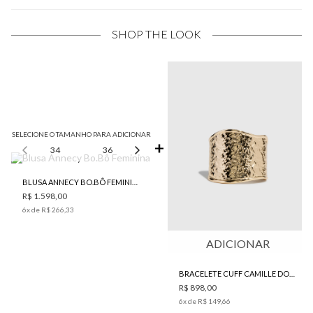
SHOP THE LOOK
SELECIONE O TAMANHO PARA ADICIONAR
34
36
38
40
42
BLUSA ANNECY BO.BÔ FEMININA
R$ 1.598,00
6
x de
R$ 266,33
ADICIONAR
BRACELETE CUFF CAMILLE DOURADO BO.BÔ FEMININO
R$ 898,00
6
x de
R$ 149,66