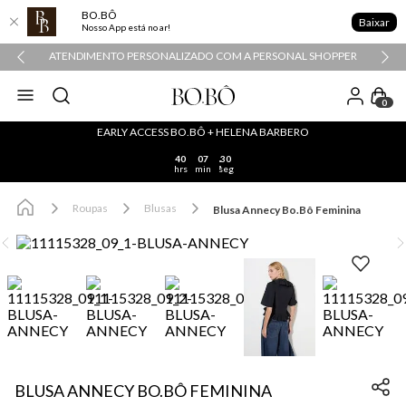
BO.BÔ
Baixar
Nosso App está no ar!
ATENDIMENTO PERSONALIZADO COM A PERSONAL SHOPPER
0
EARLY ACCESS BO.BÔ + HELENA BARBERO
40
07
29
hrs
min
seg
Roupas
Blusas
Blusa Annecy Bo.Bô Feminina
BLUSA ANNECY BO.BÔ FEMININA