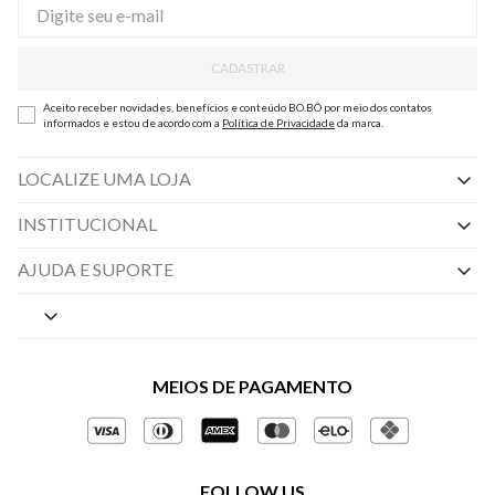
CADASTRAR
Aceito receber novidades, benefícios e conteúdo BO.BÔ por meio dos contatos
informados e estou de acordo com a
Política de Privacidade
da marca.
LOCALIZE UMA LOJA
INSTITUCIONAL
Nossas Lojas
AJUDA E SUPORTE
By Appointment
Central de Preferências
Sobre a BO.BÔ
Central de Atendimento
Políticas de Privacidade
MEIOS DE PAGAMENTO
Perguntas frequentes
Gestão de Privacidade
Regulamentos e Promoções
Política de Governança
Trocas e Devoluções
FOLLOW US
Ética e Sustentabilidade