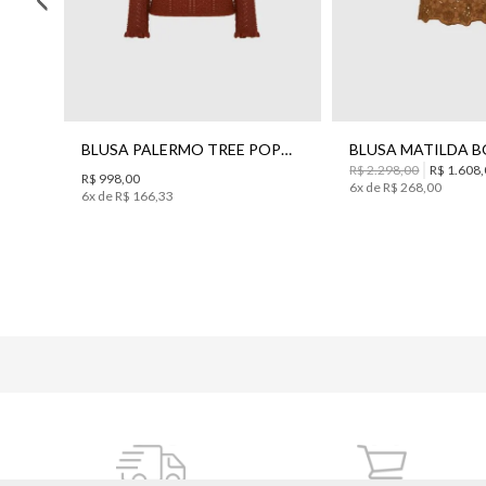
BLUSA ALESSIA TRICOT BO.BÔ FEMININA
BLUSA PALERMO TREE POPPY TRICOT BO.BÔ FEMININA
R$ 2.298,00
R$ 1.608
R$ 998,00
6
x de
R$
268
,
00
6
x de
R$
166
,
33