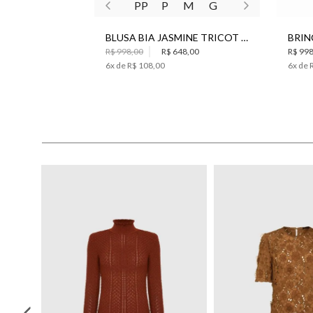
PP
P
M
G
BLUSA BIA JASMINE TRICOT BO.BÔ FEMININA
R$ 998,00
R$ 648,00
R$ 998
6
x de
R$ 108,00
6
x de