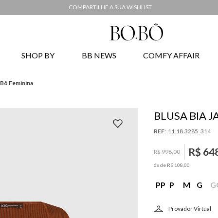
COMPARTILHE A SUA WISHLIST
SHOP BY
BB NEWS
COMFY AFFAIR
.Bô Feminina
BLUSA BIA J
:
11.18.3285_314
R$
64
R$
998
,
00
6
x de
R$
108
,
00
PP
P
M
G
G