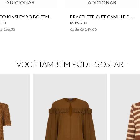
ADICIONAR
ADICIONAR
BRINCO KINSLEY BO.BÔ FEMININO
BRACELETE CUFF CAMILLE DOURADO BO.BÔ FEMININO
,00
R$ 898,00
R$ 166,33
6
x de
R$ 149,66
VOCÊ TAMBÉM PODE GOSTAR