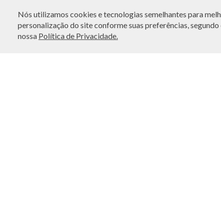
FRETE CORTESIA NO
APP
10% OFF
NA PRIMEIRA
Nós utilizamos cookies e tecnologias semelhantes para melho
COMPRA
personalização do site conforme suas preferências, segundo o
nossa
Política de Privacidade.
LOCALIZE UMA LOJA
I
Encontre a BO.BÔ mais próxima de você!
No
By
So
Po
Ge
Po
Ét
Se
AP