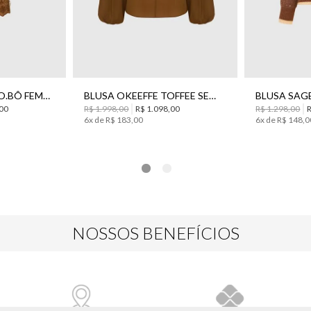
BLUSA MATILDA BO.BÔ FEMININA
BLUSA OKEEFFE TOFFEE SEDA BO.BÔ FEMININA
,00
R$ 1.998,00
R$ 1.098,00
R$ 1.298,00
6
x de
R$
183
,
00
6
x de
R$
148
,
0
NOSSOS BENEFÍCIOS