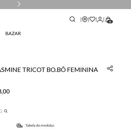
0
BAZAR
ASMINE TRICOT BO.BÔ FEMININA
8
,
00
G
Tabela de medidas