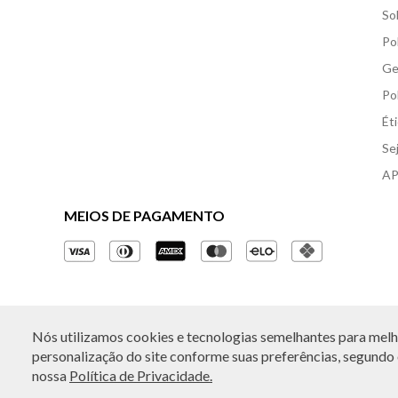
So
Po
Ge
Po
Ét
Se
AP
MEIOS DE PAGAMENTO
Nós utilizamos cookies e tecnologias semelhantes para melho
© Copyright 2026 - Todos os direitos reservados. A B
personalização do site conforme suas preferências, segundo o
nossa
Política de Privacidade.
Rua Othão 405