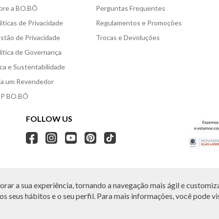
bre a BO.BÔ
Perguntas Frequentes
líticas de Privacidade
Regulamentos e Promoções
stão de Privacidade
Trocas e Devoluções
lítica de Governança
ica e Sustentabilidade
ja um Revendedor
P BO.BÔ
FOLLOW US
rar a sua experiência, tornando a navegação mais ágil e customiza
O.BÔ reserva-se no direito de corrigir ou alterar informações como: preços, promo
Em caso de dúvidas:
0800 440 2222.
s seus hábitos e o seu perfil. Para mais informações, você pode vis
Horário de Atendimento:
das 8h às 20h de segunda a sábado, exceto feriados.
, Vila Leopoldina, São Paulo, SP | CEP: 05313-020 | VESTE S.A ESTILO | CNPJ: 49.66