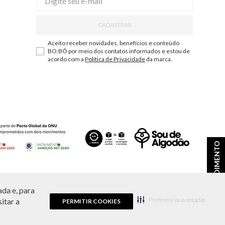
CADASTRAR
Aceito receber novidades, benefícios e conteúdo
BO.BÔ por meio dos contatos informados e estou de
acordo com a
Política de Privacidade
da marca.
ATENDIMENTO
da e, para
ções e disponibilidade de estoque a qualquer momento.
Preferências avançadas
itar a
PERMITIR COOKIES
9.856/0001-43.