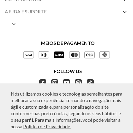
Nossas Lojas
AJUDA E SUPORTE
By Appointment
Central de Preferências
Sobre a BO.BÔ
Central de Atendimento
Políticas de Privacidade
MEIOS DE PAGAMENTO
Perguntas frequentes
Gestão de Privacidade
Regulamentos e Promoções
Política de Governança
Trocas e Devoluções
FOLLOW US
Ética e Sustentabilidade
Seja um Revendedor
APP BO.BÔ
Nós utilizamos cookies e tecnologias semelhantes para
melhorar a sua experiência, tornando a navegação mais
ATENDIMENTO
ágil e customizada e, para personalização do site
conforme suas preferências, segundo os seus hábitos e
o seu perfil. Para mais informações, você pode visitar a
nossa
Política de Privacidade.
© Copyright 2026 - Todos os direitos reservados. A BO.BÔ reserva-se no
direito de corrigir ou alterar informações como: preços, promoções e