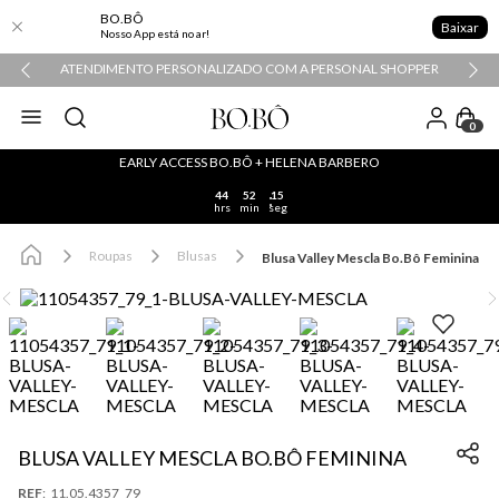
BO.BÔ
Baixar
Nosso App está no ar!
COM A PERSONAL SHOPPER
ENTREGA EXPRESSA EM ATÉ 48H
0
EARLY ACCESS BO.BÔ + HELENA BARBERO
44
52
15
hrs
min
seg
Roupas
Blusas
Blusa Valley Mescla Bo.Bô Feminina
BLUSA VALLEY MESCLA BO.BÔ FEMININA
:
11.05.4357_79