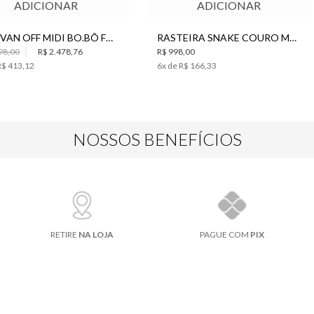
ADICIONAR
ADICIONAR
SAIA VAN OFF MIDI BO.BÔ FEMININA
RASTEIRA SNAKE COURO MARROM BO.BÔ FEMININA
98,00
R$ 2.478,76
R$ 998,00
R$ 413,12
6
x de
R$ 166,33
NOSSOS BENEFÍCIOS
RETIRE
NA LOJA
PAGUE COM
PIX