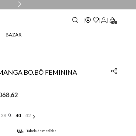
0
BAZAR
MANGA BO.BÔ FEMININA
068
,
62
38
40
42
Tabela de medidas