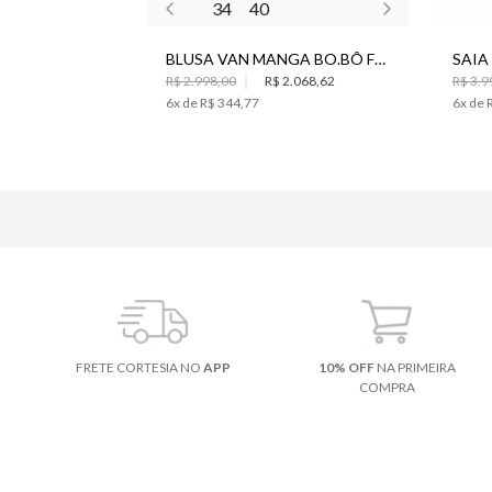
34
40
BLUSA VAN MANGA BO.BÔ FEMININA
R$ 2.998,00
R$ 2.068,62
R$ 3.9
6
x de
R$ 344,77
6
x de
FRETE CORTESIA NO
APP
10% OFF
NA PRIMEIRA
COMPRA