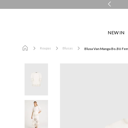
COMPRE E RETIRE EM LOJA NO MESMO DIA*
NEW IN
Roupas
Blusas
Blusa Van Manga Bo.Bô Fem