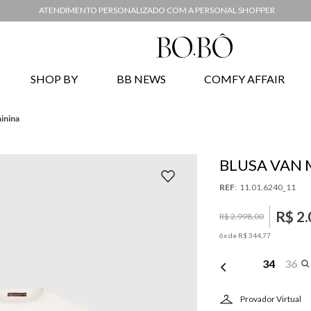
ATENDIMENTO PERSONALIZADO COM A PERSONAL SHOPPER
SHOP BY
BB NEWS
COMFY AFFAIR
inina
BLUSA VAN 
:
11.01.6240_11
R$
2
.
R$
2
.
998
,
00
6
x de
R$
344
,
77
34
36