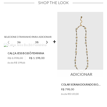
SHOP THE LOOK
SELECIONE O TAMANHO PARA ADICIONAR
36
38
40
42
44
CALÇA JESS BO.BÔ FEMININA
R$ 1.998,00
R$ 1.198,00
6
x de
R$ 199,66
ADICIONAR
COLAR SORAIA DOURADO BO.BÔ FEMININO
R$ 798,00
6
x de
R$ 133,00