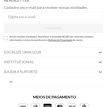
NEWSLETTER
Cadastre seu e-mail para receber nossas novidades.
CADASTRAR
Aceito receber novidades, benefícios e conteúdo BO.BÔ por meio dos contatos
informados e estou de acordo com a
Política de Privacidade
da marca.
LOCALIZE UMA LOJA
INSTITUCIONAL
Nossas Lojas
AJUDA E SUPORTE
By Appointment
Central de Preferências
Sobre a BO.BÔ
Central de Atendimento
Políticas de Privacidade
MEIOS DE PAGAMENTO
Perguntas frequentes
Gestão de Privacidade
Regulamentos e Promoções