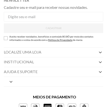
NEWSLETTER
Cadastre seu e-mail para receber nossas novidades.
CADASTRAR
Aceito receber novidades, benefícios e conteúdo BO.BÔ por meio dos contatos
informados e estou de acordo com a
Política de Privacidade
da marca.
LOCALIZE UMA LOJA
INSTITUCIONAL
Nossas Lojas
AJUDA E SUPORTE
By Appointment
Central de Preferências
Sobre a BO.BÔ
Central de Atendimento
Políticas de Privacidade
MEIOS DE PAGAMENTO
Perguntas frequentes
Gestão de Privacidade
Regulamentos e Promoções