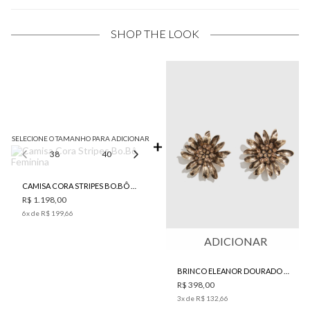
SHOP THE LOOK
SELECIONE O TAMANHO PARA ADICIONAR
38
40
42
44
CAMISA CORA STRIPES BO.BÔ FEMININA
R$ 1.198,00
6
x de
R$ 199,66
ADICIONAR
BRINCO ELEANOR DOURADO BO.BÔ FEMININO
R$ 398,00
3
x de
R$ 132,66