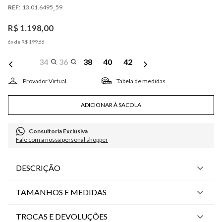
:
13.01.6495_59
R$
1
.
198
,
00
6
x de
R$
199
,
66
34
36
38
40
42
Tabela de medidas
ADICIONAR À SACOLA
Consultoria Exclusiva
Fale com a nossa personal shopper
DESCRIÇÃO
TAMANHOS E MEDIDAS
TROCAS E DEVOLUÇÕES