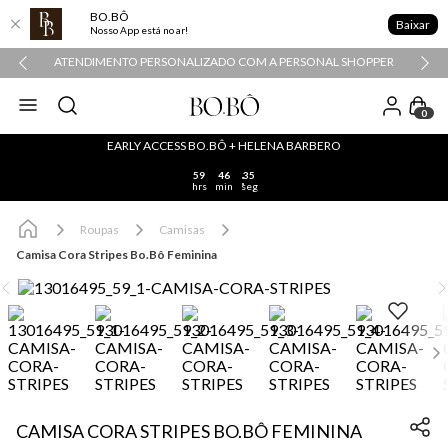
BO.BÔ
Baixar
Nosso App está no ar!
ATENDIMENTO PERSONALIZADO COM A PERSONAL SHOPPER
0
EARLY ACCESS BO.BÔ + HELENA BARBERO
59
46
35
hrs
min
seg
Roupas
Camisas
Camisa Cora Stripes Bo.Bô Feminina
CAMISA CORA STRIPES BO.BÔ FEMININA