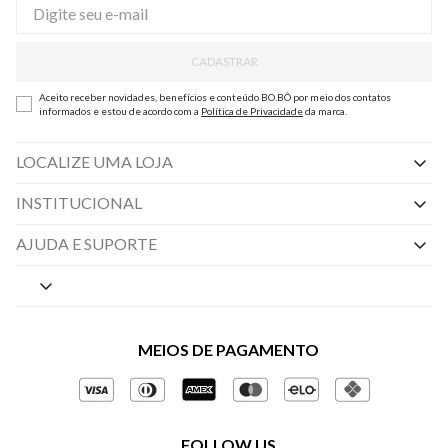
CADASTRAR
Aceito receber novidades, benefícios e conteúdo BO.BÔ por meio dos contatos
informados e estou de acordo com a
Política de Privacidade
da marca.
LOCALIZE UMA LOJA
INSTITUCIONAL
Nossas Lojas
AJUDA E SUPORTE
By Appointment
Central de Preferências
Sobre a BO.BÔ
Central de Atendimento
Políticas de Privacidade
MEIOS DE PAGAMENTO
Perguntas frequentes
Gestão de Privacidade
Regulamentos e Promoções
Política de Governança
Trocas e Devoluções
FOLLOW US
Ética e Sustentabilidade