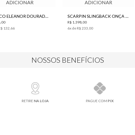
ADICIONAR
ADICIONAR
BRINCO ELEANOR DOURADO BO.BÔ FEMININO
SCARPIN SLINGBACK ONÇA JACQUARD BO.BÔ FEMININO
,00
R$ 1.398,00
R$ 132,66
6
x de
R$ 233,00
NOSSOS BENEFÍCIOS
RETIRE
NA LOJA
PAGUE COM
PIX