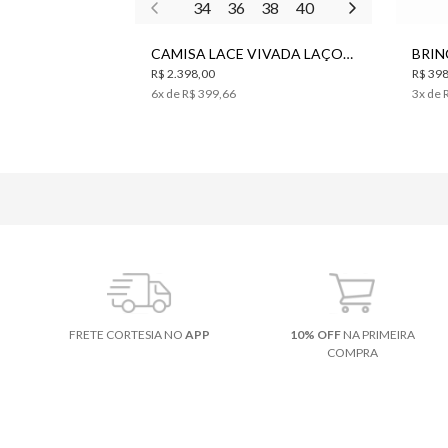
34
36
38
40
42
44
CAMISA LACE VIVADA LAÇO SEDA BO.BÔ FEMININA
R$ 2.398,00
R$ 398
6
x de
R$ 399,66
3
x de
FRETE CORTESIA NO
APP
10% OFF
NA PRIMEIRA
COMPRA