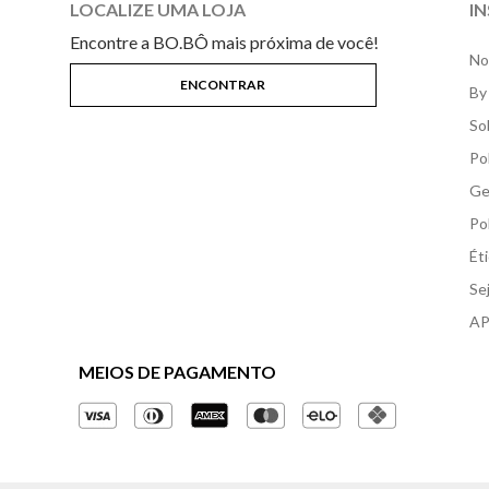
LOCALIZE UMA LOJA
I
Encontre a BO.BÔ mais próxima de você!
No
By
So
Po
Ge
Po
Ét
Se
AP
MEIOS DE PAGAMENTO