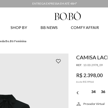
ENTREGA EXPRESSA EM ATÉ 48H*
SHOP BY
BB NEWS
COMFY AFFAIR
Seda Bo.Bô Feminina
CAMISA LAC
FEMININA
:
13.03.2978_09
R$
2
.
398
,
00
6
x de
R$
399
,
66
34
36