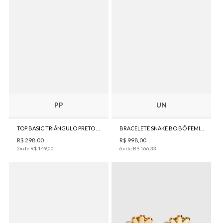
PP
UN
TOP BASIC TRIÂNGULO PRETO BO.BÔ FEMININO
BRACELETE SNAKE BO.BÔ FEMININO
R$
298
,
00
R$
998
,
00
2
x de
R$
149
,
00
6
x de
R$
166
,
33