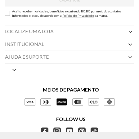
CADASTRAR
Aceito receber novidades, benefícios e conteúdo BO.BÔ por meio dos contatos
informados e estou de acordo com a
Política de Privacidade
da marca.
LOCALIZE UMA LOJA
INSTITUCIONAL
Nossas Lojas
AJUDA E SUPORTE
By Appointment
Central de Preferências
Sobre a BO.BÔ
Central de Atendimento
Políticas de Privacidade
MEIOS DE PAGAMENTO
Perguntas frequentes
Gestão de Privacidade
Regulamentos e Promoções
Política de Governança
Trocas e Devoluções
FOLLOW US
Ética e Sustentabilidade
Seja um Revendedor