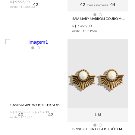
R$
9
.
998
,
00
42
42
44
6
x de
R$
1
.
666
,
33
SAIA MARY MARROM COURO MIDI BO.BÔ FEMININA
R$
7
.
498
,
00
6
x de
R$
1
.
249
,
66
CAMISA GIVERNY BUTTER BO.BÔ FEMININA
R$
1
.
298
,
00
R$
718
,
00
40
42
UN
6
x de
R$
119
,
66
BRINCO FLOR LOLA BO.BÔ FEMININO