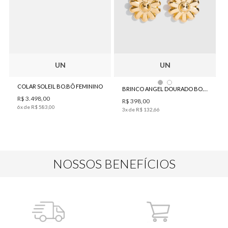
UN
UN
COLAR SOLEIL BO.BÔ FEMININO
BRINCO ANGEL DOURADO BO.BÔ FEMININO
R$
3
.
498
,
00
R$
398
,
00
6
x de
R$
583
,
00
3
x de
R$
132
,
66
NOSSOS BENEFÍCIOS