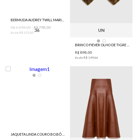
BERMUDA AUDREY TWILL MARINHO BO.BÔ FEMININA
R$
1
.
598
,
00
R$
798
,
00
36
UN
6
x de
R$
133
,
00
BRINCO FIEVER OLHO DE TIGRE BO.BÔ FEMININO
R$
898
,
00
6
x de
R$
149
,
66
JAQUETA LINDA COURO BO.BÔ FEMININA