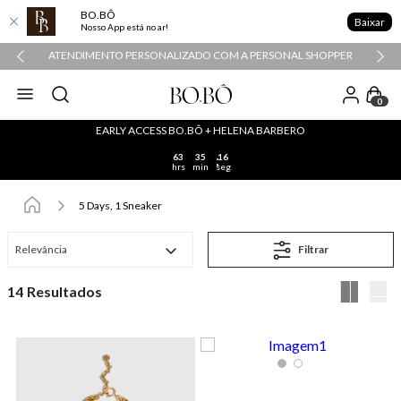
BO.BÔ
Baixar
Nosso App está no ar!
ATENDIMENTO PERSONALIZADO COM A PERSONAL SHOPPER
0
EARLY ACCESS BO.BÔ + HELENA BARBERO
63
35
16
hrs
min
seg
5 Days, 1 Sneaker
Relevância
Filtrar
14