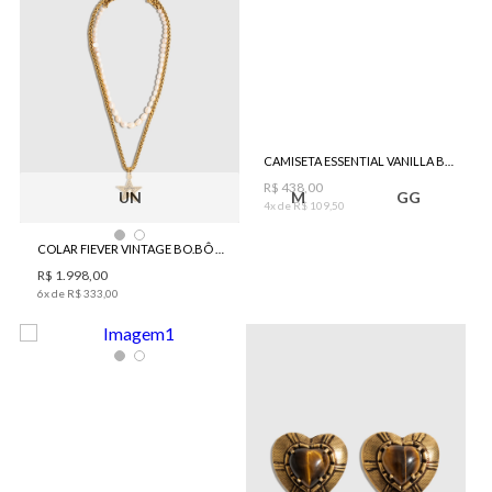
CAMISETA ESSENTIAL VANILLA BO.BÔ FEMININA
R$
438
,
00
UN
M
GG
4
x de
R$
109
,
50
COLAR FIEVER VINTAGE BO.BÔ FEMININO
R$
1
.
998
,
00
6
x de
R$
333
,
00