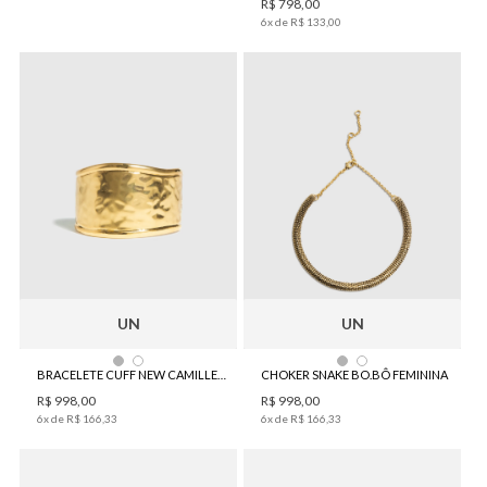
R$
798
,
00
6
x de
R$
133
,
00
UN
UN
BRACELETE CUFF NEW CAMILLE DOURADO BO.BÔ FEMININO
CHOKER SNAKE BO.BÔ FEMININA
R$
998
,
00
R$
998
,
00
6
x de
R$
166
,
33
6
x de
R$
166
,
33