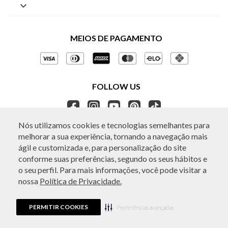
Central de Preferências
Sobre a BO.BÔ
Central de Atendimento
Políticas de Privacidade
MEIOS DE PAGAMENTO
Perguntas frequentes
Gestão de Privacidade
Regulamentos e Promoções
Política de Governança
Trocas e Devoluções
FOLLOW US
Ética e Sustentabilidade
Seja um Revendedor
APP BO.BÔ
Nós utilizamos cookies e tecnologias semelhantes para
melhorar a sua experiência, tornando a navegação mais
ATENDIMENTO
ágil e customizada e, para personalização do site
conforme suas preferências, segundo os seus hábitos e
o seu perfil. Para mais informações, você pode visitar a
nossa
Política de Privacidade.
© Copyright 2026 - Todos os direitos reservados. A BO.BÔ reserva-se no
direito de corrigir ou alterar informações como: preços, promoções e
disponibilidade de estoque a qualquer momento.
PERMITIR COOKIES
Em caso de dúvidas:
0800 440 2222.
Preferências avançadas
Horário de Atendimento:
das 8h às 20h de segunda a sábado, exceto
feriados.