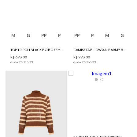
M
G
PP
P
PP
P
M
G
TOP TRIPOLI BLACK BO.BÔ FEMININO
CAMISETA BILOW XALE ARMY BO.BÔ FEMININA
R$
698
,
00
R$
998
,
00
6
x de
R$
116
,
33
6
x de
R$
166
,
33