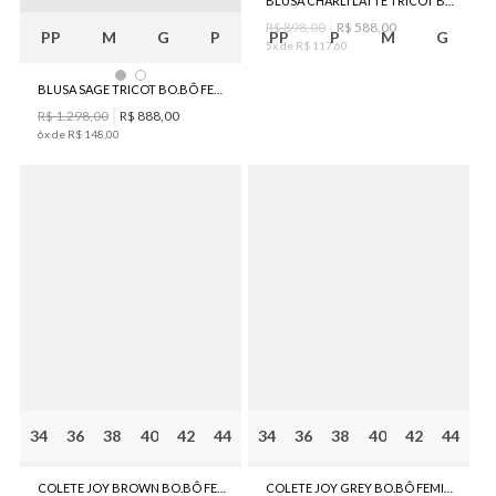
BLUSA CHARLI LATTE TRICOT BO.BÔ FEMININA
R$
898
,
00
R$
588
,
00
PP
M
G
P
PP
P
M
G
5
x de
R$
117
,
60
BLUSA SAGE TRICOT BO.BÔ FEMININA
R$
1
.
298
,
00
R$
888
,
00
6
x de
R$
148
,
00
34
36
38
40
42
44
34
36
38
40
42
44
COLETE JOY BROWN BO.BÔ FEMININO
COLETE JOY GREY BO.BÔ FEMININO