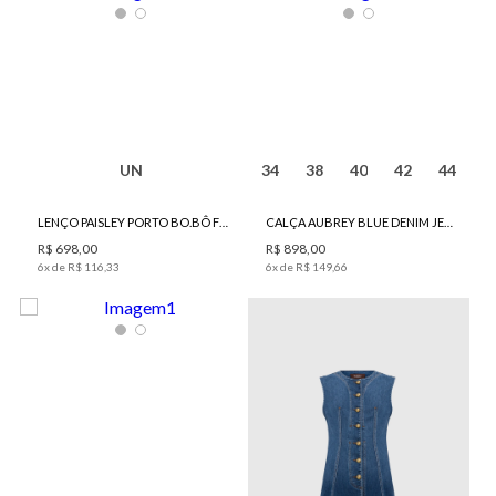
UN
34
38
40
42
44
LENÇO PAISLEY PORTO BO.BÔ FEMININO
CALÇA AUBREY BLUE DENIM JEANS BO.BÔ FEMININA
R$
698
,
00
R$
898
,
00
6
x de
R$
116
,
33
6
x de
R$
149
,
66