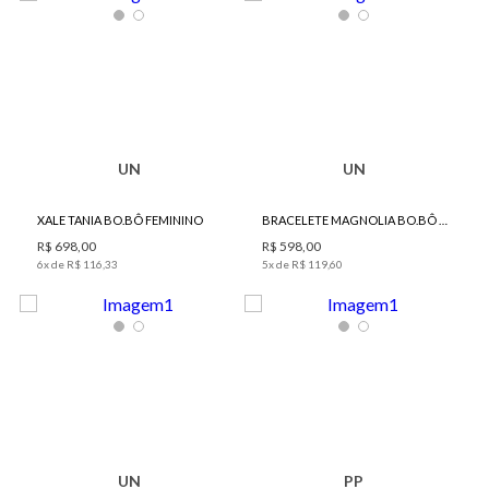
UN
UN
XALE TANIA BO.BÔ FEMININO
BRACELETE MAGNOLIA BO.BÔ FEMININO
R$
698
,
00
R$
598
,
00
6
x de
R$
116
,
33
5
x de
R$
119
,
60
UN
PP