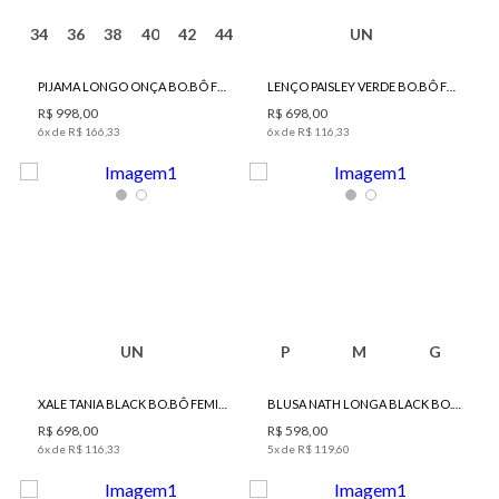
34
36
38
40
42
44
UN
PIJAMA LONGO ONÇA BO.BÔ FEMININO
LENÇO PAISLEY VERDE BO.BÔ FEMININO
R$
998
,
00
R$
698
,
00
6
x de
R$
166
,
33
6
x de
R$
116
,
33
UN
P
M
G
XALE TANIA BLACK BO.BÔ FEMININO
BLUSA NATH LONGA BLACK BO.BÔ FEMININA
R$
698
,
00
R$
598
,
00
6
x de
R$
116
,
33
5
x de
R$
119
,
60