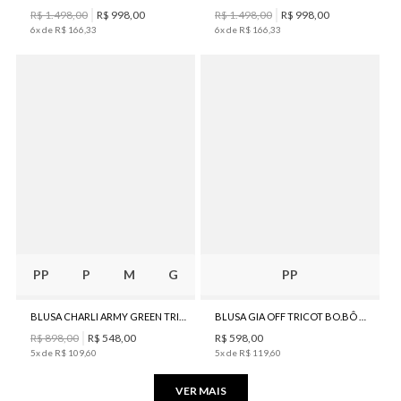
R$
1
.
498
,
00
R$
998
,
00
R$
1
.
498
,
00
R$
998
,
00
6
x de
R$
166
,
33
6
x de
R$
166
,
33
PP
P
M
G
PP
BLUSA CHARLI ARMY GREEN TRICOT BO.BÔ FEMININA
BLUSA GIA OFF TRICOT BO.BÔ FEMININA
R$
898
,
00
R$
548
,
00
R$
598
,
00
5
x de
R$
109
,
60
5
x de
R$
119
,
60
VER MAIS