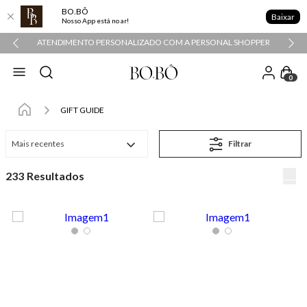
BO.BÔ
Baixar
Nosso App está no ar!
ATENDIMENTO PERSONALIZADO COM A PERSONAL SHOPPER
0
GIFT GUIDE
Mais recentes
Filtrar
233