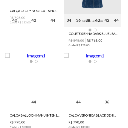
CALÇA CECILY BOOTCUT A FIO DENIM JEANS BO.BÔ FEMININA
R$
798
,
00
40
42
44
34
36
38
40
42
44
6
x de
R$
133
,
00
COLETE SIENNA DARK BLUE JEANS BO.BÔ FEMININO
R$
898
,
00
R$
768
,
00
6
x de
R$
128
,
00
44
44
36
CALÇA BALLOON MANU INTENSE JEANS BO.BÔ FEMININO
CALÇA VERONICA BLACK DENIM JEANS BO.BÔ FEMININA
R$
798
,
00
R$
798
,
00
6
x de
R$
133
,
00
6
x de
R$
133
,
00