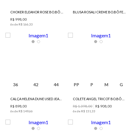
CHOKER ELEANOR ROSE BO.BÔ FEMININA
BLUSA ROSALI CREME BO.BÔ FEMININA
R$
998
,
00
6
x de
R$
166
,
33
36
42
44
PP
P
M
G
CALÇA HELENA DUNE USED JEANS BO.BÔ FEMININA
COLETE ANGEL TRICOT BO.BÔ FEMININO
R$
898
,
00
R$
1
.
398
,
00
R$
908
,
00
6
x de
R$
149
,
66
6
x de
R$
151
,
33