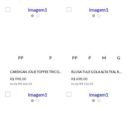
PP
P
PP
P
M
G
CARDIGAN JOLIE TOFFEE TRICOT BO.BÔ FEMININO
BLUSA TULE GOLA ALTA TEAL BO.BÔ FEMININA
R$
998
,
00
R$
698
,
00
6
x de
R$
166
,
33
6
x de
R$
116
,
33