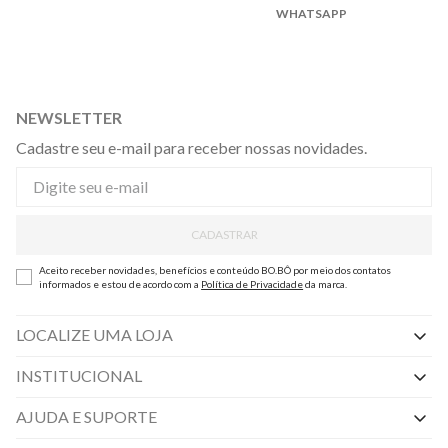
WHATSAPP
NEWSLETTER
Cadastre seu e-mail para receber nossas novidades.
CADASTRAR
Aceito receber novidades, benefícios e conteúdo BO.BÔ por meio dos contatos
informados e estou de acordo com a
Política de Privacidade
da marca.
LOCALIZE UMA LOJA
INSTITUCIONAL
Nossas Lojas
AJUDA E SUPORTE
By Appointment