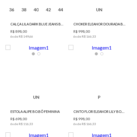
36
38
40
42
44
UN
CALÇA LILA DARK BLUE JEANS BO.BÔ FEMININA
CHOKER ELEANOR DOURADA BO.BÔ FEMININA
R$
898
,
00
R$
998
,
00
6
x de
R$
149
,
66
6
x de
R$
166
,
33
UN
P
ESTOLA ALIPE BO.BÔ FEMININA
CINTO FLOR ELEANOR LILY BO.BÔ FEMININO
R$
698
,
00
R$
998
,
00
6
x de
R$
116
,
33
6
x de
R$
166
,
33