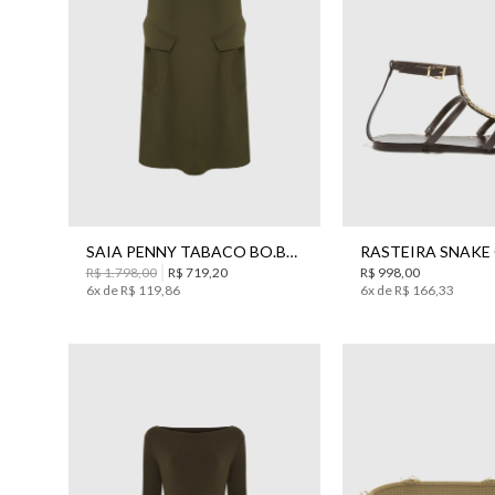
34
36
38
40
35
36
37
SAIA PENNY TABACO BO.BÔ FEMININA
R$
1
.
798
,
00
R$
719
,
20
R$
998
,
00
6
x de
R$
119
,
86
6
x de
R$
166
,
33