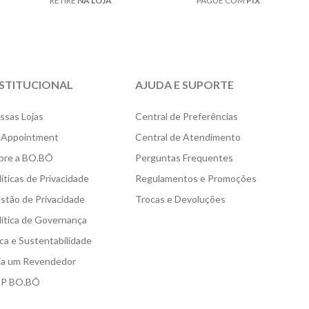
RETIRE
NA LOJA
PAGUE COM
PIX
NSTITUCIONAL
AJUDA E SUPORTE
ssas Lojas
Central de Preferências
 Appointment
Central de Atendimento
bre a BO.BÔ
Perguntas Frequentes
líticas de Privacidade
Regulamentos e Promoções
stão de Privacidade
Trocas e Devoluções
lítica de Governança
ica e Sustentabilidade
ja um Revendedor
P BO.BÔ