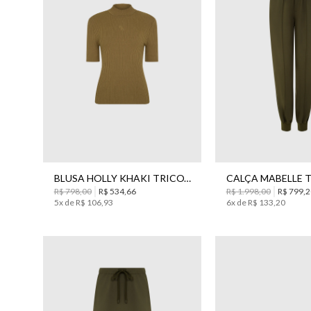
PP
34
36
38
BLUSA HOLLY KHAKI TRICOT BO.BÔ FEMININA
R$
798
,
00
R$
534
,
66
R$
1
.
998
,
00
R$
799
,
2
5
x de
R$
106
,
93
6
x de
R$
133
,
20