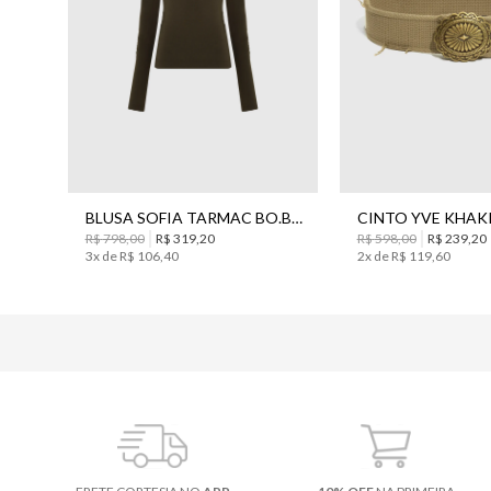
G
G
BLUSA SOFIA TARMAC BO.BÔ FEMININO
R$
598
,
00
R$
239
,
20
R$
798
,
00
R$
319
,
20
2
x de
R$
119
,
60
3
x de
R$
106
,
40