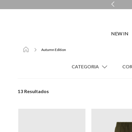
COMPARTILHE A SUA WISHLIST
NEW IN
Autumn Edition
CATEGORIA
Saias
Brincos
13
Coletes
Colares