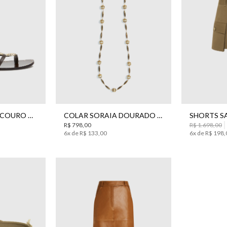
38
39
UN
RASTEIRA SNAKE COURO MARROM BO.BÔ FEMININA
COLAR SORAIA DOURADO BO.BÔ FEMININO
R$
798
,
00
R$
1
.
698
,
00
6
x de
R$
133
,
00
6
x de
R$
198
,