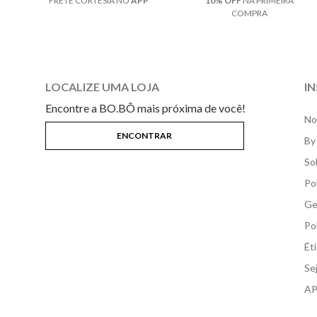
FRETE CORTESIA NO
APP
10% OFF
NA PRIMEIRA
COMPRA
LOCALIZE UMA LOJA
I
Encontre a BO.BÔ mais próxima de você!
No
By
So
Po
Ge
Po
Ét
Se
AP