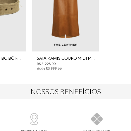
42
CINTO YVE KHAKI BO.BÔ FEMININO
SAIA KAMIS COURO MIDI MARROM BO.BÔ FEMININA
R$
5
.
998
,
00
6
x de
R$
999
,
66
NOSSOS BENEFÍCIOS