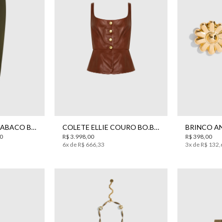
42
44
34
CALÇA MABELLE TABACO BO.BÔ FEMININO
COLETE ELLIE COURO BO.BÔ FEMININO
0
R$
3
.
998
,
00
R$
398
,
00
6
x de
R$
666
,
33
3
x de
R$
132
,