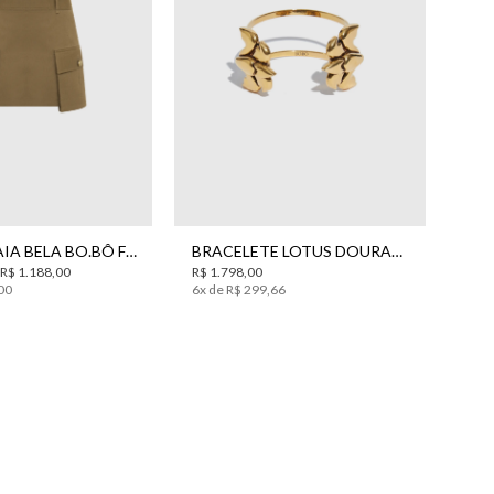
44
UN
SHORTS SAIA BELA BO.BÔ FEMININO
BRACELETE LOTUS DOURADO BO.BÔ FEMININO
R$
1
.
188
,
00
R$
1
.
798
,
00
00
6
x de
R$
299
,
66