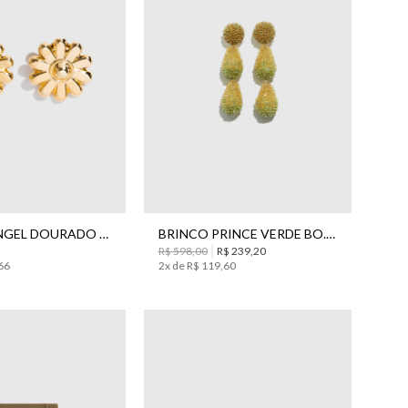
UN
UN
BRINCO ANGEL DOURADO BO.BÔ FEMININO
BRINCO PRINCE VERDE BO.BÔ FEMININO
R$
598
,
00
R$
239
,
20
66
2
x de
R$
119
,
60