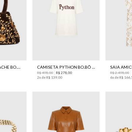
G
GG
34
36
BOLSA CECI GANACHE BO.BÔ FEMININA
CAMISETA PYTHON BO.BÔ FEMININA
R$
498
,
00
R$
278
,
00
R$
2
.
498
,
00
2
x de
R$
139
,
00
6
x de
R$
166
,