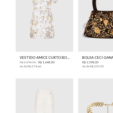
36
38
40
42
44
UN
VESTIDO AMICE CURTO BO.BÔ FEMININO
R$
3
.
298
,
00
R$
1
.
648
,
00
R$
1
.
398
,
00
6
x de
R$
274
,
66
6
x de
R$
233
,
00