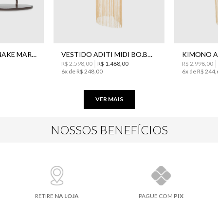
34
36
38
40
42
44
P
RASTEIRA NEW SNAKE MARROM BO.BÔ FEMININA
VESTIDO ADITI MIDI BO.BÔ FEMININO
R$
2
.
598
,
00
R$
1
.
488
,
00
R$
2
.
998
,
00
6
x de
R$
248
,
00
6
x de
R$
244
,
VER MAIS
NOSSOS BENEFÍCIOS
RETIRE
NA LOJA
PAGUE COM
PIX