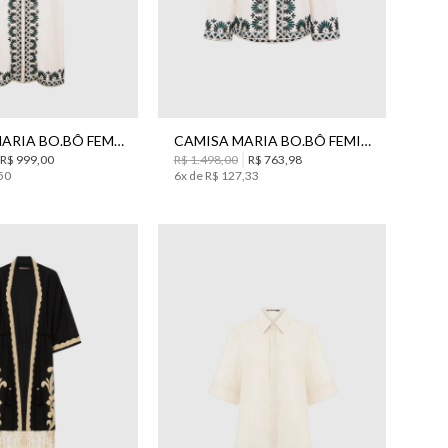
M
G
36
38
40
42
44
KIMONO MARIA BO.BÔ FEMININO
CAMISA MARIA BO.BÔ FEMININA
R$
999
,
00
R$
1
.
498
,
00
R$
763
,
98
50
6
x de
R$
127
,
33