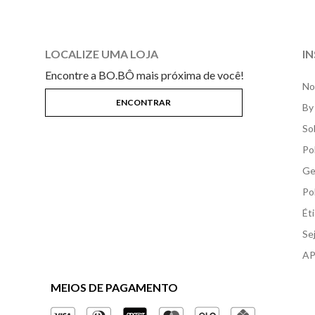
LOCALIZE UMA LOJA
I
Encontre a BO.BÔ mais próxima de você!
No
By
So
Po
Ge
Po
Ét
Se
AP
MEIOS DE PAGAMENTO