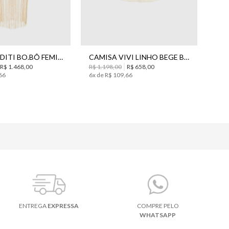
M
36
38
40
42
44
KIMONO ADITI BO.BÔ FEMININO
CAMISA VIVI LINHO BEGE BO.BÔ FEMININA
R$
1
.
468
,
00
R$
1
.
198
,
00
R$
658
,
00
66
6
x de
R$
109
,
66
ENTREGA
EXPRESSA
COMPRE PELO
WHATSAPP