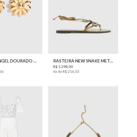
UN
38
BRINCO ANGEL DOURADO BO.BÔ FEMININO
RASTEIRA NEW SNAKE METAL BO.BÔ FEMININA
R$
1
.
298
,
00
66
6
x de
R$
216
,
33