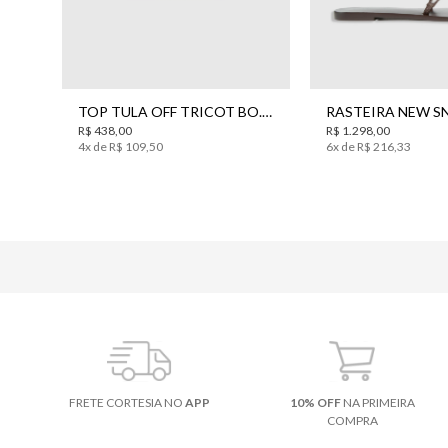
PP
P
M
G
34
TOP TULA OFF TRICOT BO.BÔ FEMININO
R$
438
,
00
R$
1
.
298
,
00
4
x de
R$
109
,
50
6
x de
R$
216
,
33
FRETE CORTESIA NO
APP
10% OFF
NA PRIMEIRA
COMPRA