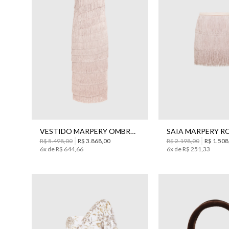
34
36
38
40
42
44
34
38
VESTIDO MARPERY OMBRO MIDI BO.BÔ FEMININO
R$
5
.
498
,
00
R$
3
.
868
,
00
R$
2
.
198
,
00
R$
1
.
508
6
x de
R$
644
,
66
6
x de
R$
251
,
33