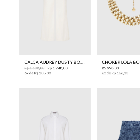
42
UN
CALÇA AUDREY DUSTY BO.BÔ FEMININA
R$
1
.
598
,
00
R$
1
.
248
,
00
R$
998
,
00
6
x de
R$
208
,
00
6
x de
R$
166
,
33