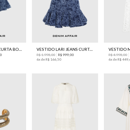
42
38
SAIA LARI JEANS CURTA BO.BÔ FEMININA
VESTIDO LARI JEANS CURTO BO.BÔ FEMININO
0
R$
1
.
998
,
00
R$
999
,
00
R$
4
.
998
,
00
6
x de
R$
166
,
50
6
x de
R$
449
,