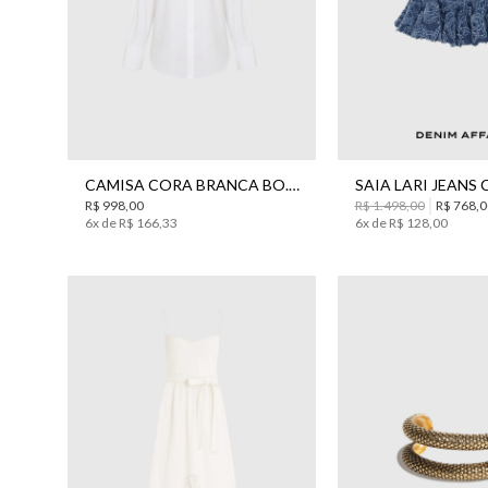
40
42
44
42
CAMISA CORA BRANCA BO.BÔ FEMININA
R$
998
,
00
R$
1
.
498
,
00
R$
768
,
0
6
x de
R$
166
,
33
6
x de
R$
128
,
00