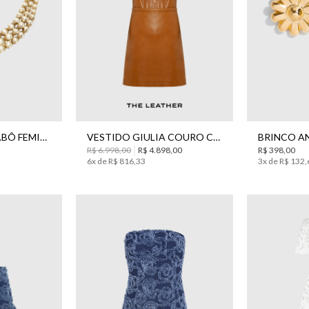
34
36
38
40
42
44
CHOKER LOLA BO.BÔ FEMININO
VESTIDO GIULIA COURO CURTO BO.BÔ FEMININO
R$
6
.
998
,
00
R$
4
.
898
,
00
R$
398
,
00
6
x de
R$
816
,
33
3
x de
R$
132
,