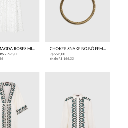
40
42
UN
VESTIDO MAGDA ROSES MIDI BO.BÔ FEMININO
CHOKER SNAKE BO.BÔ FEMININA
R$
2
.
698
,
00
R$
998
,
00
66
6
x de
R$
166
,
33