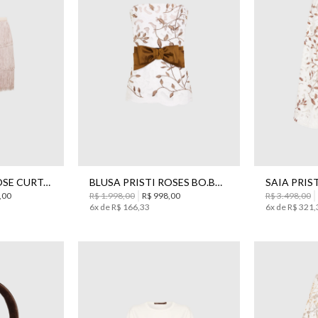
42
34
36
38
40
42
44
38
SAIA MARPERY ROSE CURTA BO.BÔ FEMININA
BLUSA PRISTI ROSES BO.BÔ FEMININA
,
00
R$
1
.
998
,
00
R$
998
,
00
R$
3
.
498
,
00
6
x de
R$
166
,
33
6
x de
R$
321
,