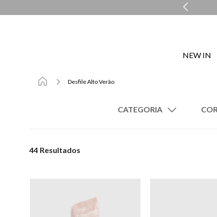
MENTO PERSONALIZADO COM A PERSONAL SHOPPER
NEW IN
Desfile Alto Verão
CATEGORIA
Vestidos
Saias
44
Rasteiras
Cintos
Sandálias
Camisetas