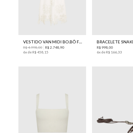
34
36
38
42
44
40
UN
VESTIDO VAN MIDI BO.BÔ FEMININA
R$
4
.
998
,
00
R$
2
.
748
,
90
R$
998
,
00
6
x de
R$
458
,
15
6
x de
R$
166
,
33