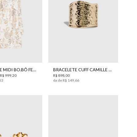
38
40
42
44
UN
SAIA AMICE MIDI BO.BÔ FEMININA
BRACELETE CUFF CAMILLE DOURADO BO.BÔ FEMININO
R$
999
,
20
R$
898
,
00
53
6
x de
R$
149
,
66