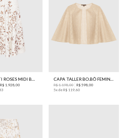
40
42
P
G
SAIA PRISTI ROSES MIDI BO.BÔ FEMININA
CAPA TALLER BO.BÔ FEMININA
R$
1
.
928
,
00
R$
1
.
198
,
00
R$
598
,
00
33
5
x de
R$
119
,
60