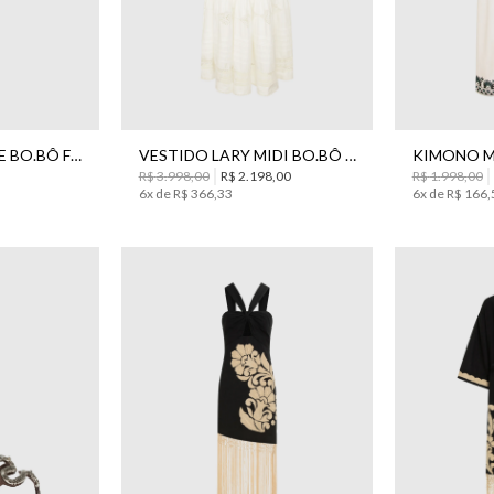
34
P
BRACELETE SNAKE BO.BÔ FEMININO
VESTIDO LARY MIDI BO.BÔ FEMININO
R$
3
.
998
,
00
R$
2
.
198
,
00
R$
1
.
998
,
00
6
x de
R$
366
,
33
6
x de
R$
166
,