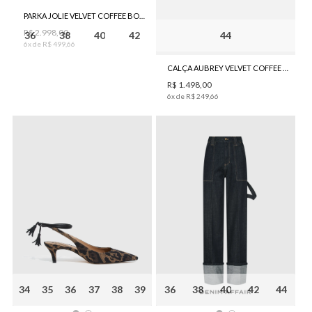
PARKA JOLIE VELVET COFFEE BO.BÔ FEMININO
R$
2
.
998
,
00
36
38
40
42
44
6
x de
R$
499
,
66
CALÇA AUBREY VELVET COFFEE BO.BÔ FEMININA
R$
1
.
498
,
00
6
x de
R$
249
,
66
34
35
36
37
38
39
36
38
40
42
44