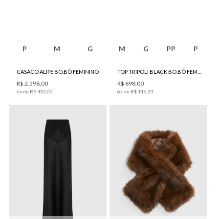
P
M
G
M
G
PP
P
CASACO ALIPE BO.BÔ FEMININO
TOP TRIPOLI BLACK BO.BÔ FEMININO
R$
2
.
598
,
00
R$
698
,
00
6
x de
R$
433
,
00
6
x de
R$
116
,
33