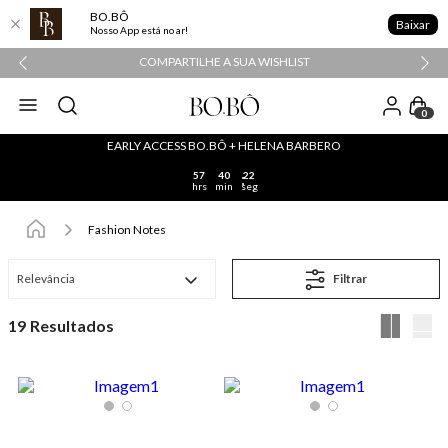
BO.BÔ
Baixar
Nosso App está no ar!
COMPARTILHE A SUA WISHLIST
0
EARLY ACCESS BO.BÔ + HELENA BARBERO
57
40
22
hrs
min
seg
Fashion Notes
Relevância
Filtrar
19