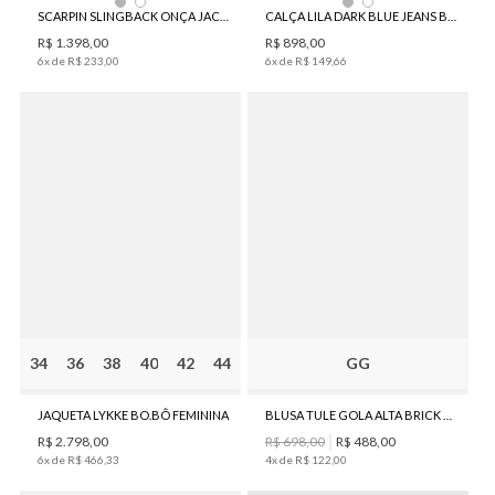
SCARPIN SLINGBACK ONÇA JACQUARD BO.BÔ FEMININO
CALÇA LILA DARK BLUE JEANS BO.BÔ FEMININA
R$
1
.
398
,
00
R$
898
,
00
6
x de
R$
233
,
00
6
x de
R$
149
,
66
34
36
38
40
42
44
GG
JAQUETA LYKKE BO.BÔ FEMININA
BLUSA TULE GOLA ALTA BRICK BO.BÔ FEMININA
R$
2
.
798
,
00
R$
698
,
00
R$
488
,
00
6
x de
R$
466
,
33
4
x de
R$
122
,
00