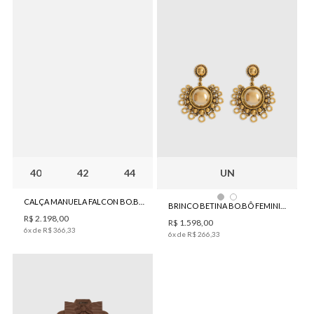
40
42
44
UN
CALÇA MANUELA FALCON BO.BÔ FEMININA
BRINCO BETINA BO.BÔ FEMININO
R$
2
.
198
,
00
R$
1
.
598
,
00
6
x de
R$
366
,
33
6
x de
R$
266
,
33