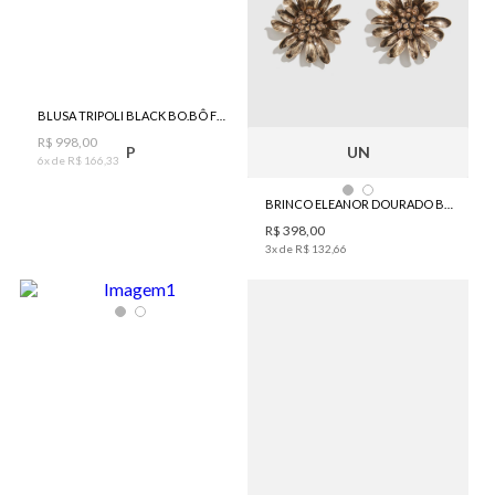
BLUSA TRIPOLI BLACK BO.BÔ FEMININA
R$
998
,
00
P
UN
6
x de
R$
166
,
33
BRINCO ELEANOR DOURADO BO.BÔ FEMININO
R$
398
,
00
3
x de
R$
132
,
66