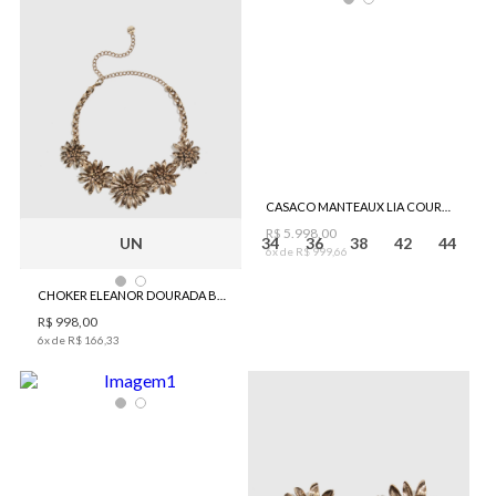
CASACO MANTEAUX LIA COURO BO.BÔ FEMININO
R$
5
.
998
,
00
UN
34
36
38
42
44
6
x de
R$
999
,
66
CHOKER ELEANOR DOURADA BO.BÔ FEMININA
R$
998
,
00
6
x de
R$
166
,
33