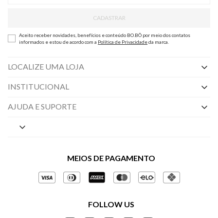
CADASTRAR
Aceito receber novidades, benefícios e conteúdo BO.BÔ por meio dos contatos
informados e estou de acordo com a
Política de Privacidade
da marca.
LOCALIZE UMA LOJA
INSTITUCIONAL
Nossas Lojas
AJUDA E SUPORTE
By Appointment
Central de Preferências
Sobre a BO.BÔ
Central de Atendimento
Políticas de Privacidade
MEIOS DE PAGAMENTO
Perguntas frequentes
Gestão de Privacidade
Regulamentos e Promoções
Política de Governança
Trocas e Devoluções
FOLLOW US
Ética e Sustentabilidade