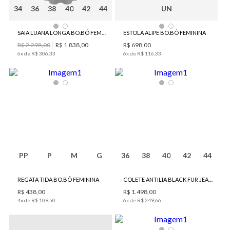
34
36
38
40
42
44
UN
SAIA LUANA LONGA BO.BÔ FEMININA
ESTOLA ALIPE BO.BÔ FEMININA
R$
2
.
298
,
00
R$
1
.
838
,
00
R$
698
,
00
6
x de
R$
306
,
33
6
x de
R$
116
,
33
PP
P
M
G
36
38
40
42
44
REGATA TIDA BO.BÔ FEMININA
COLETE ANTILIA BLACK FUR JEANS BO.BÔ FEMININO
R$
438
,
00
R$
1
.
498
,
00
4
x de
R$
109
,
50
6
x de
R$
249
,
66