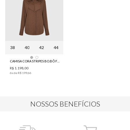
38
40
42
44
CAMISA CORA STRIPES BO.BÔ FEMININA
R$
1
.
198
,
00
6
x de
R$
199
,
66
NOSSOS BENEFÍCIOS