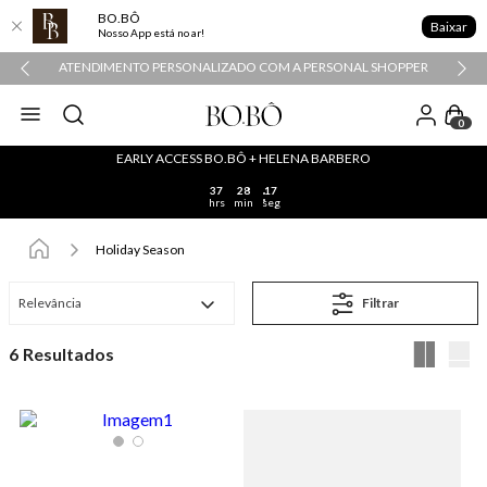
BO.BÔ
Baixar
Nosso App está no ar!
ATENDIMENTO PERSONALIZADO COM A PERSONAL SHOPPER
0
EARLY ACCESS BO.BÔ + HELENA BARBERO
37
28
17
hrs
min
seg
Holiday Season
Relevância
Filtrar
6