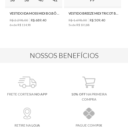
VESTIDO IDA MOSS MIDI BO.BÔ FEMININO
VESTIDO BREEZE MIDI TRICOT BO.BÔ FEMININO
R$
2
.
298
,
00
R$
689
,
40
R$
1
.
698
,
00
R$
509
,
40
6
x de
R$
114
,
90
5
x de
R$
101
,
88
NOSSOS BENEFÍCIOS
FRETE CORTESIA
NO APP
10% OFF
NA PRIMEIRA
COMPRA
RETIRE NA
LOJA
PAGUE COM
PIX