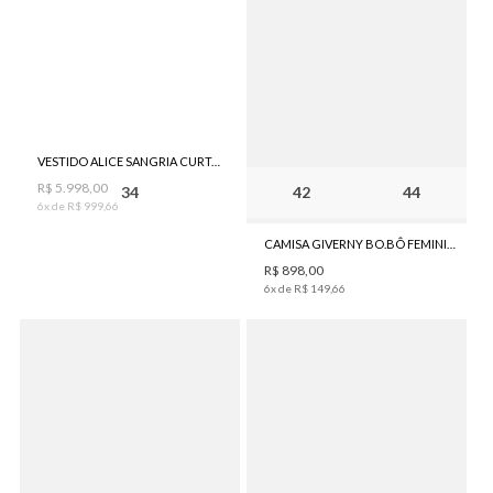
VESTIDO ALICE SANGRIA CURTO BORDADO BO.BÔ FEMININO
R$
5
.
998
,
00
34
42
44
6
x de
R$
999
,
66
CAMISA GIVERNY BO.BÔ FEMININA
R$
898
,
00
6
x de
R$
149
,
66