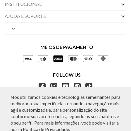
INSTITUCIONAL
Nossas Lojas
AJUDA E SUPORTE
By Appointment
Central de Preferências
Sobre a BO.BÔ
Central de Atendimento
Políticas de Privacidade
MEIOS DE PAGAMENTO
Perguntas frequentes
Gestão de Privacidade
Regulamentos e Promoções
Política de Governança
Trocas e Devoluções
FOLLOW US
Ética e Sustentabilidade
Seja um Revendedor
APP BO.BÔ
Nós utilizamos cookies e tecnologias semelhantes para
melhorar a sua experiência, tornando a navegação mais
ATENDIMENTO
ágil e customizada e, para personalização do site
conforme suas preferências, segundo os seus hábitos e
o seu perfil. Para mais informações, você pode visitar a
nossa
Política de Privacidade.
© Copyright 2026 - Todos os direitos reservados. A BO.BÔ reserva-se no