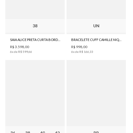
38
UN
SAIA ALICE PRETA CURTA BORDADA BO.BÔ FEMININA
BRACELETE CUFF CAMILLE NIQUEL BO.BÔ FEMININO
R$
3
.
598
,
00
R$
998
,
00
6
x de
R$
599
,
66
6
x de
R$
166
,
33
36
38
40
42
PP