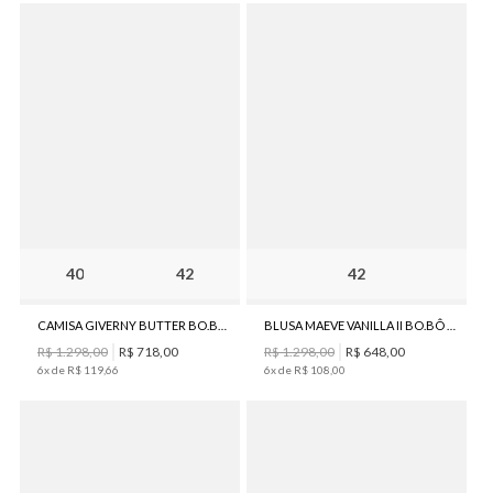
40
42
42
CAMISA GIVERNY BUTTER BO.BÔ FEMININA
BLUSA MAEVE VANILLA II BO.BÔ FEMININA
R$
1
.
298
,
00
R$
718
,
00
R$
1
.
298
,
00
R$
648
,
00
6
x de
R$
119
,
66
6
x de
R$
108
,
00