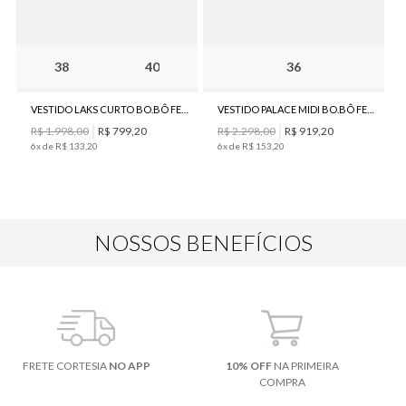
38
40
36
VESTIDO LAKS CURTO BO.BÔ FEMININO
VESTIDO PALACE MIDI BO.BÔ FEMININO
R$
1
.
998
,
00
R$
799
,
20
R$
2
.
298
,
00
R$
919
,
20
6
x de
R$
133
,
20
6
x de
R$
153
,
20
NOSSOS BENEFÍCIOS
FRETE CORTESIA
NO APP
10% OFF
NA PRIMEIRA
COMPRA