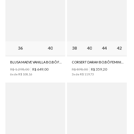
36
40
38
40
44
42
BLUSA MAEVE VANILLA BO.BÔ FEMININA
CORSERT DARAH BO.BÔ FEMININO
R$
1
.
298
,
00
R$
649
,
00
R$
898
,
00
R$
359
,
20
6
x de
R$
108
,
16
3
x de
R$
119
,
73