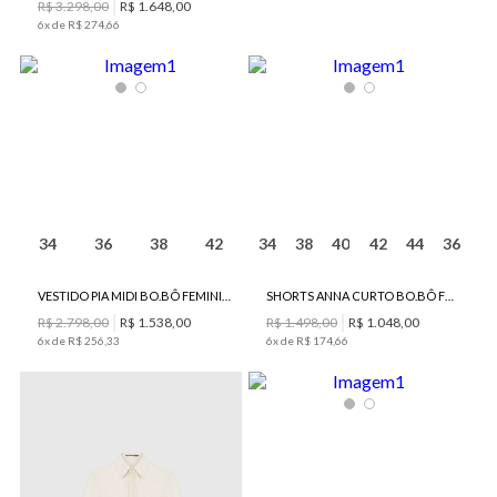
R$
3
.
298
,
00
R$
1
.
648
,
00
6
x de
R$
274
,
66
34
36
38
42
34
38
40
42
44
36
VESTIDO PIA MIDI BO.BÔ FEMININO
SHORTS ANNA CURTO BO.BÔ FEMININO
R$
2
.
798
,
00
R$
1
.
538
,
00
R$
1
.
498
,
00
R$
1
.
048
,
00
6
x de
R$
256
,
33
6
x de
R$
174
,
66