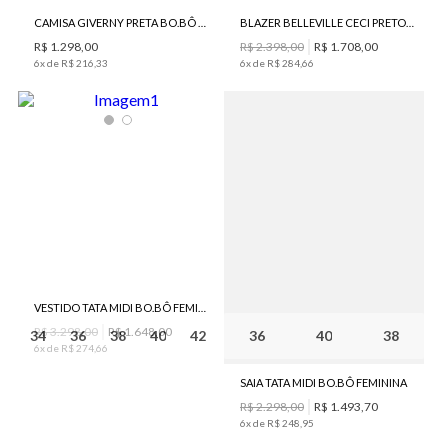
CAMISA GIVERNY PRETA BO.BÔ FEMININA
BLAZER BELLEVILLE CECI PRETO BO.BÔ FEMININO
R$
1
.
298
,
00
R$
2
.
398
,
00
R$
1
.
708
,
00
6
x de
R$
216
,
33
6
x de
R$
284
,
66
VESTIDO TATA MIDI BO.BÔ FEMININO
R$
3
.
298
,
00
R$
1
.
648
,
00
34
36
38
40
42
36
40
38
6
x de
R$
274
,
66
SAIA TATA MIDI BO.BÔ FEMININA
R$
2
.
298
,
00
R$
1
.
493
,
70
6
x de
R$
248
,
95