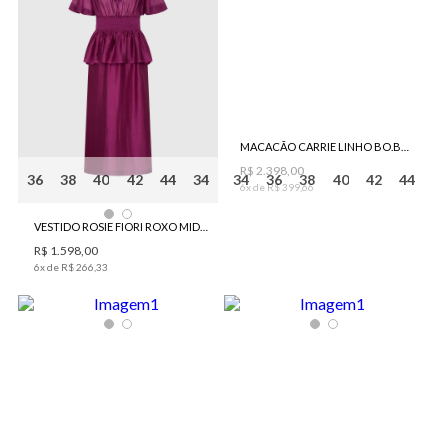
MACACÃO CARRIE LINHO BO.BÔ FEMININO
R$
2
.
398
,
00
36
38
40
42
44
34
34
36
38
40
42
44
6
x de
R$
399
,
66
VESTIDO ROSIE FIORI ROXO MIDI BO.BÔ FEMININO
R$
1
.
598
,
00
6
x de
R$
266
,
33