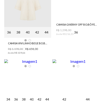
CAMISA GIVERNY OFF BO.BÔ FEMININA
R$
1
.
298
,
00
36
38
40
42
44
36
6
x de
R$
216
,
33
CAMISA VIVI LINHO BEGE BO.BÔ FEMININA
R$
1
.
198
,
00
R$
658
,
00
6
x de
R$
109
,
66
34
36
38
40
42
44
42
44