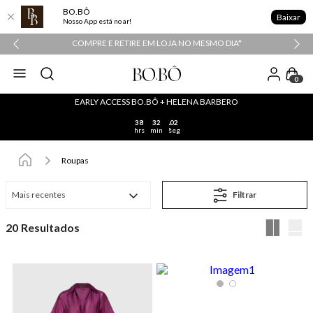
BO.BÔ
Baixar
Nosso App está no ar!
COMPRE E RETIRE EM LOJA NO MESMO DIA*
0
EARLY ACCESS BO.BÔ + HELENA BARBERO
38
32
02
hrs
min
seg
Roupas
Mais recentes
Filtrar
20