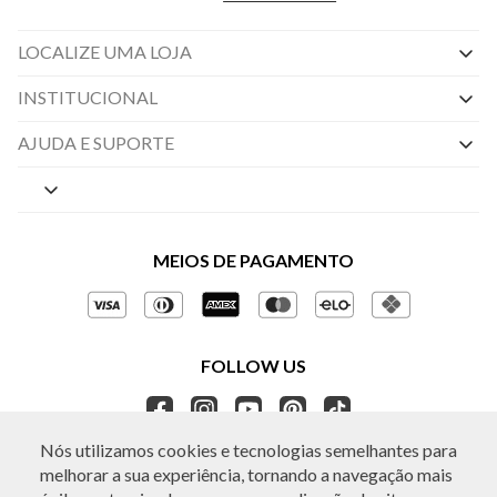
LOCALIZE UMA LOJA
INSTITUCIONAL
Nossas Lojas
AJUDA E SUPORTE
By Appointment
Central de Preferências
Sobre a BO.BÔ
Central de Atendimento
Políticas de Privacidade
MEIOS DE PAGAMENTO
Perguntas frequentes
Gestão de Privacidade
Regulamentos e Promoções
Política de Governança
Trocas e Devoluções
FOLLOW US
Ética e Sustentabilidade
Seja um Revendedor
APP BO.BÔ
Nós utilizamos cookies e tecnologias semelhantes para
melhorar a sua experiência, tornando a navegação mais