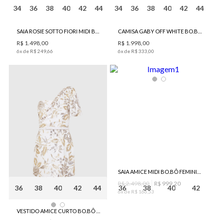
34
36
38
40
42
44
34
36
38
40
42
44
SAIA ROSIE SOTTO FIORI MIDI BO.BÔ FEMININA
CAMISA GABY OFF WHITE BO.BÔ FEMININA
R$
1
.
498
,
00
R$
1
.
998
,
00
6
x de
R$
249
,
66
6
x de
R$
333
,
00
SAIA AMICE MIDI BO.BÔ FEMININA
R$
2
.
498
,
00
R$
999
,
20
36
38
40
42
44
36
38
40
42
6
x de
R$
166
,
53
VESTIDO AMICE CURTO BO.BÔ FEMININO