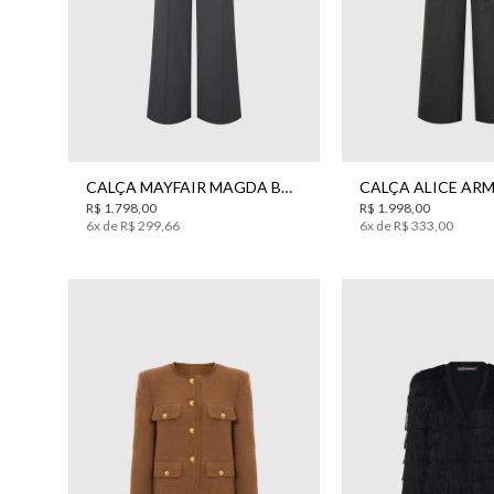
36
38
40
42
44
34
36
38
4
CALÇA MAYFAIR MAGDA BO.BÔ FEMININA
R$
1
.
798
,
00
R$
1
.
998
,
00
6
x de
R$
299
,
66
6
x de
R$
333
,
00