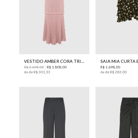
PP
P
M
G
36
38
40
4
VESTIDO AMBER CORA TRICOT MIDI BO.BÔ FEMININO
R$
2
.
698
,
00
R$
1
.
808
,
00
R$
1
.
698
,
00
6
x de
R$
301
,
33
6
x de
R$
283
,
00