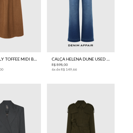
38
40
42
44
36
42
44
SAIA TWILLY TOFFEE MIDI BO.BÔ FEMININA
CALÇA HELENA DUNE USED JEANS BO.BÔ FEMININA
R$
898
,
00
00
6
x de
R$
149
,
66