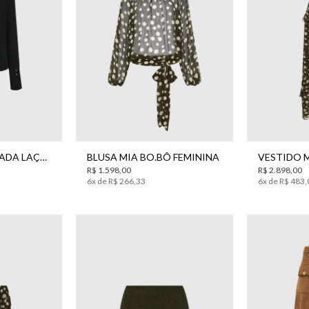
0
42
44
42
44
34
3
CAMISA LACE VIVADA LAÇO SEDA BO.BÔ FEMININA
BLUSA MIA BO.BÔ FEMININA
R$
1
.
598
,
00
R$
2
.
898
,
00
6
x de
R$
266
,
33
6
x de
R$
483
,