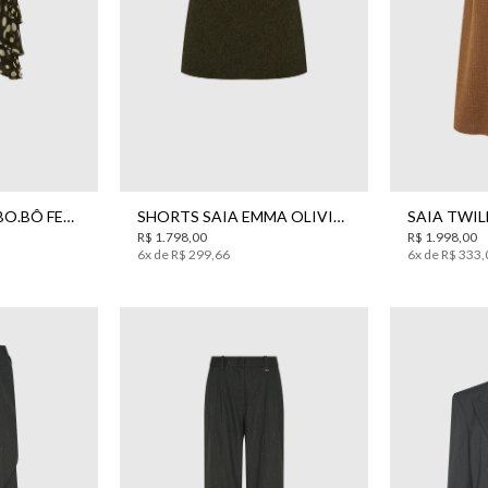
2
44
34
36
38
40
42
44
34
36
SAIA MIA CURTA BO.BÔ FEMININA
SHORTS SAIA EMMA OLIVIA GAVI BO.BÔ FEMININO
R$
1
.
798
,
00
R$
1
.
998
,
00
6
x de
R$
299
,
66
6
x de
R$
333
,