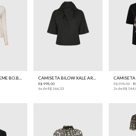
PP
P
M
G
BLUSA ROSALI CREME BO.BÔ FEMININA
CAMISETA BILOW XALE ARMY BO.BÔ FEMININA
R$
998
,
00
R$
398
,
00
R
6
x de
R$
166
,
33
2
x de
R$
144
,