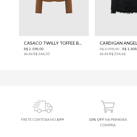
44
PP
P
CASACO TWILLY TOFFEE BO.BÔ FEMININO
R$
2
.
198
,
00
R$
1
.
998
,
00
R$
1
.
408
6
x de
R$
366
,
33
6
x de
R$
234
,
66
FRETE CORTESIA NO
APP
10% OFF
NA PRIMEIRA
COMPRA