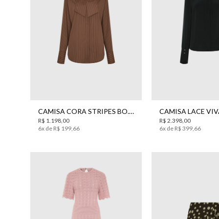
38
40
42
44
34
36
38
4
CAMISA CORA STRIPES BO.BÔ FEMININA
R$
1
.
198
,
00
R$
2
.
398
,
00
6
x de
R$
199
,
66
6
x de
R$
399
,
66