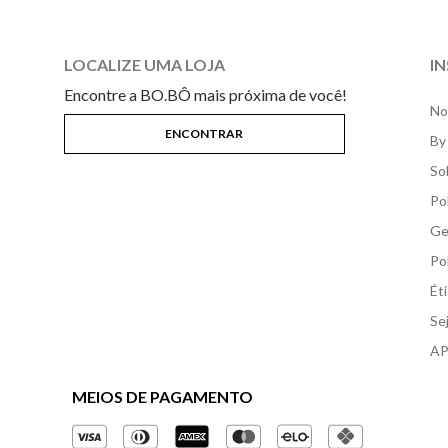
LOCALIZE UMA LOJA
I
Encontre a BO.BÔ mais próxima de você!
No
By
So
Po
Ge
Po
Ét
Se
AP
MEIOS DE PAGAMENTO