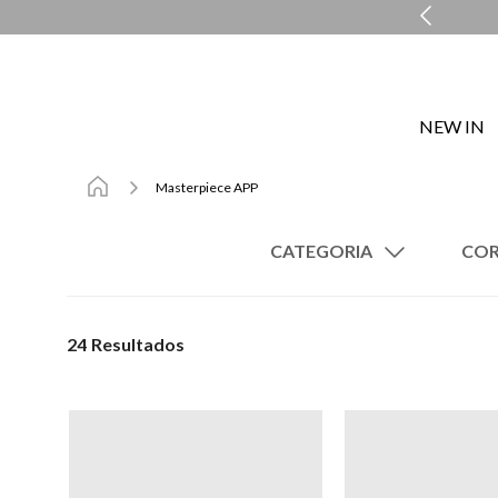
MENTO PERSONALIZADO COM A PERSONAL SHOPPER
NEW IN
Masterpiece APP
CATEGORIA
Calças
Vestidos
24
Camisetas
Camisas
Regatas
Blazers