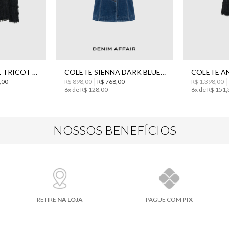
M
G
34
36
38
40
42
44
PP
CARDIGAN ANGEL TRICOT BO.BÔ FEMININO
COLETE SIENNA DARK BLUE JEANS BO.BÔ FEMININO
,
00
R$
898
,
00
R$
768
,
00
R$
1
.
398
,
00
6
x de
R$
128
,
00
6
x de
R$
151
,
NOSSOS BENEFÍCIOS
RETIRE
NA LOJA
PAGUE COM
PIX