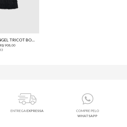
P
M
G
COLETE ANGEL TRICOT BO.BÔ FEMININO
R$
908
,
00
33
ENTREGA
EXPRESSA
COMPRE PELO
WHATSAPP