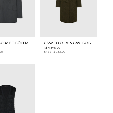
38
40
42
44
38
40
42
BLAZER MAGDA BO.BÔ FEMININO
CASACO OLIVIA GAVI BO.BÔ FEMININA
R$
4
.
398
,
00
00
6
x de
R$
733
,
00