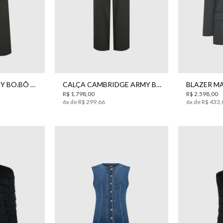
0
42
44
34
36
38
40
42
44
34
36
CALÇA ALICE ARMY BO.BÔ FEMININA
CALÇA CAMBRIDGE ARMY BO.BÔ FEMININA
R$
1
.
798
,
00
R$
2
.
598
,
00
6
x de
R$
299
,
66
6
x de
R$
433
,