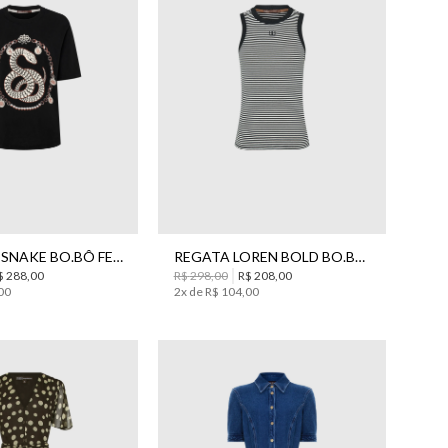
G
PP
M
CAMISETA SNAKE BO.BÔ FEMININA
REGATA LOREN BOLD BO.BÔ FEMININA
$
288
,
00
R$
298
,
00
R$
208
,
00
00
2
x de
R$
104
,
00