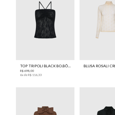
PP
M
G
PP
P
TOP TRIPOLI BLACK BO.BÔ FEMININO
R$
698
,
00
6
x de
R$
116
,
33