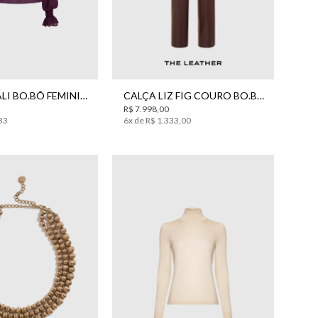
40
42
44
42
44
BLUSA KHALI BO.BÔ FEMININA
CALÇA LIZ FIG COURO BO.BÔ FEMININA
R$
7
.
998
,
00
33
6
x de
R$
1
.
333
,
00