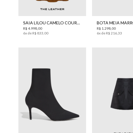
44
34
35
36
3
SAIA LILOU CAMELO COURO BO.BÔ FEMININA
R$
4
.
998
,
00
R$
1
.
298
,
00
6
x de
R$
833
,
00
6
x de
R$
216
,
33