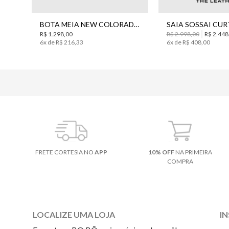
34
36
39
35
44
BOTA MEIA NEW COLORADO BO.BÔ FEMININA
R$
1
.
298
,
00
R$
2
.
998
,
00
R$
2
.
448
6
x de
R$
216
,
33
6
x de
R$
408
,
00
FRETE CORTESIA NO
APP
10% OFF
NA PRIMEIRA
COMPRA
LOCALIZE UMA LOJA
I