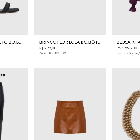
7
38
39
UN
36
38
SANDÁLIA BIA PRETO BO.BÔ FEMININA
BRINCO FLOR LOLA BO.BÔ FEMININO
R$
798
,
00
R$
1
.
598
,
00
6
x de
R$
133
,
00
6
x de
R$
266
,