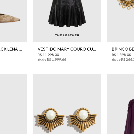
7
38
39
34
36
40
SCARPIN SLINGBACK LENA VELUDO BO.BÔ FEMININO
VESTIDO MARY COURO CURTO BO.BÔ FEMININO
R$
11
.
998
,
00
R$
1
.
598
,
00
6
x de
R$
1
.
999
,
66
6
x de
R$
266
,