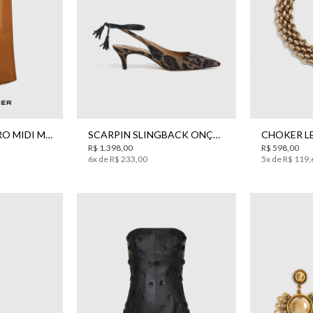
34
35
36
37
38
39
SAIA KAMIS COURO MIDI MARROM BO.BÔ FEMININA
SCARPIN SLINGBACK ONÇA JACQUARD BO.BÔ FEMININO
R$
1
.
398
,
00
R$
598
,
00
6
x de
R$
233
,
00
5
x de
R$
119
,