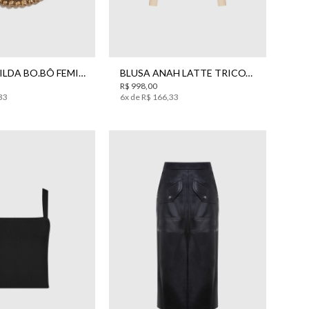
UN
PP
P
M
G
CHOKER GILDA BO.BÔ FEMININA
BLUSA ANAH LATTE TRICOT BO.BÔ FEMININA
R$
998
,
00
33
6
x de
R$
166
,
33