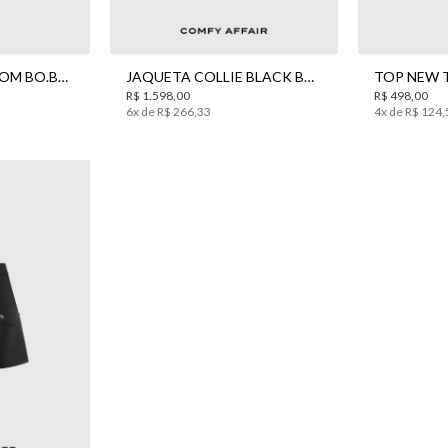
7
38
39
PP
P
M
G
PP
BOTA MEIA MARROM BO.BÔ FEMININA
JAQUETA COLLIE BLACK BO.BÔ FEMININA
R$
1
.
598
,
00
R$
498
,
00
6
x de
R$
266
,
33
4
x de
R$
124
,