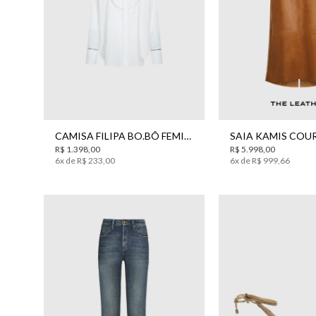
34
38
40
42
44
42
CAMISA FILIPA BO.BÔ FEMININA
R$
1
.
398
,
00
R$
5
.
998
,
00
6
x de
R$
233
,
00
6
x de
R$
999
,
66