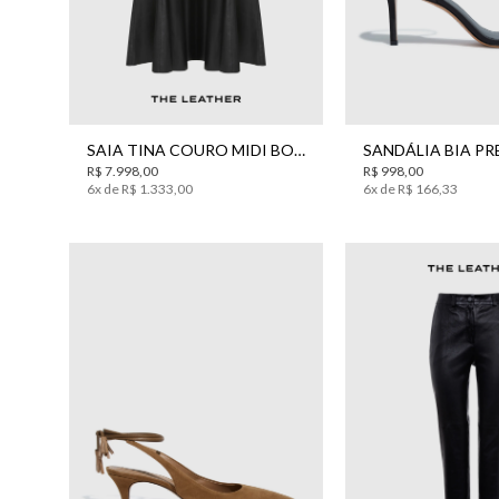
44
34
35
36
3
SAIA TINA COURO MIDI BO.BÔ FEMININA
R$
7
.
998
,
00
R$
998
,
00
6
x de
R$
1
.
333
,
00
6
x de
R$
166
,
33