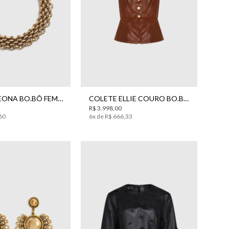
UN
34
CHOKER LEONA BO.BÔ FEMININA
COLETE ELLIE COURO BO.BÔ FEMININO
R$
3
.
998
,
00
60
6
x de
R$
666
,
33