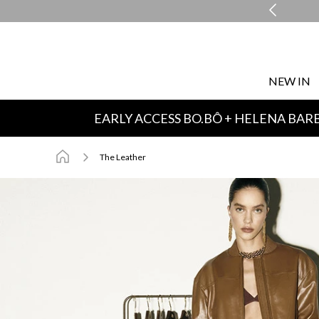
ENTREGA EXPRESSA EM ATÉ 48H*
NEW IN
EARLY ACCESS BO.BÔ + HELENA BAR
The Leather