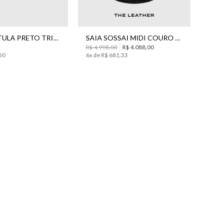
P
M
G
44
TOP NEW TULA PRETO TRICOT BO.BÔ FEMININO
SAIA SOSSAI MIDI COURO BO.BÔ FEMININA
R$
4
.
998
,
00
R$
4
.
088
,
00
50
6
x de
R$
681
,
33