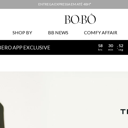
COMPARTILHE A SUA WISHLIST
SHOP BY
BB NEWS
COMFY AFFAIR
58
30
51
BERO APP EXCLUSIVE
hrs
min
seg