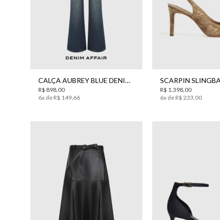
34
38
40
42
44
34
35
36
3
CALÇA AUBREY BLUE DENIM JEANS BO.BÔ FEMININA
R$
898
,
00
R$
1
.
398
,
00
6
x de
R$
149
,
66
6
x de
R$
233
,
00