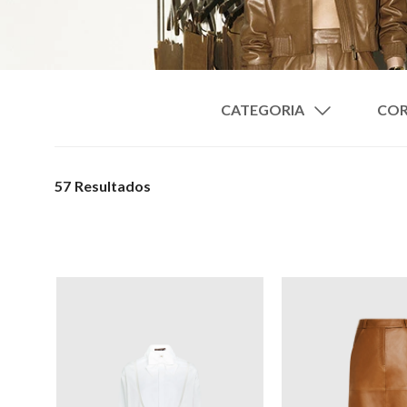
CATEGORIA
Calças
Saias
57
Jaquetas
Vestidos
Botas
Sandálias
Blazers