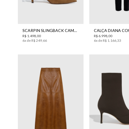
34
35
36
37
38
39
42
SCARPIN SLINGBACK CAMURÇA BO.BÔ FEMININO
R$
1
.
498
,
00
R$
6
.
998
,
00
6
x de
R$
249
,
66
6
x de
R$
1
.
166
,
33