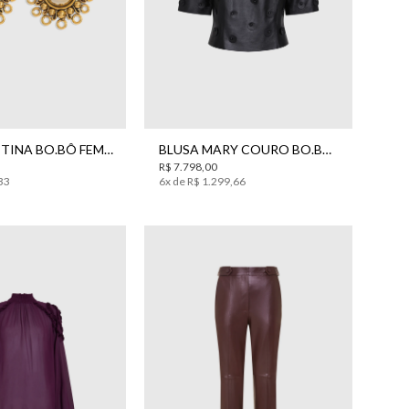
UN
36
38
BRINCO BETINA BO.BÔ FEMININO
BLUSA MARY COURO BO.BÔ FEMININA
R$
7
.
798
,
00
33
6
x de
R$
1
.
299
,
66