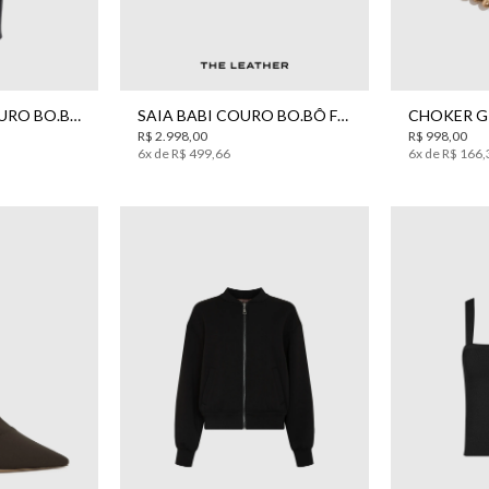
42
44
CALÇA DIANA COURO BO.BÔ FEMININO
SAIA BABI COURO BO.BÔ FEMININA
R$
2
.
998
,
00
R$
998
,
00
6
x de
R$
499
,
66
6
x de
R$
166
,