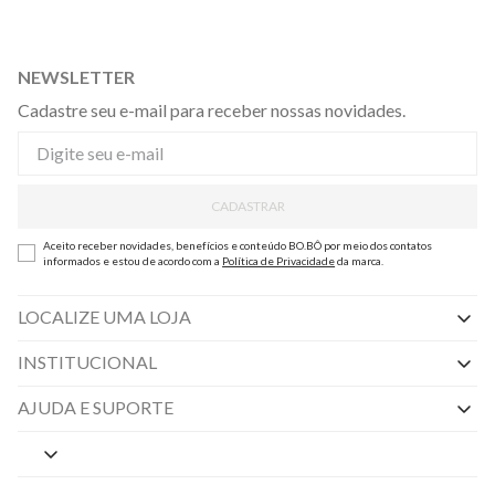
NEWSLETTER
Cadastre seu e-mail para receber nossas novidades.
CADASTRAR
Aceito receber novidades, benefícios e conteúdo BO.BÔ por meio dos contatos
informados e estou de acordo com a
Política de Privacidade
da marca.
LOCALIZE UMA LOJA
INSTITUCIONAL
Nossas Lojas
AJUDA E SUPORTE
By Appointment
Central de Preferências
Sobre a BO.BÔ
Central de Atendimento