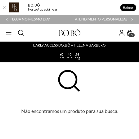
BO.BÔ
Baixar
Nosso App está no ar!
DIA*
ATENDIMENTO PERSONALIZADO COM A PERSONAL SHOPPER
0
EARLY ACCESS BO.BÔ + HELENA BARBERO
65
40
56
hrs
min
seg
Não encontramos um produto para sua busca.