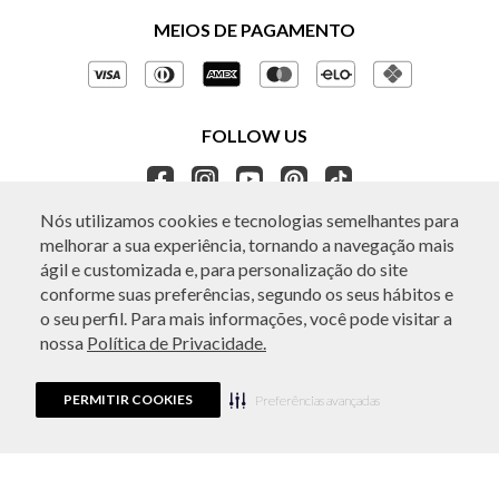
Políticas de Privacidade
MEIOS DE PAGAMENTO
Perguntas frequentes
Gestão de Privacidade
Regulamentos e Promoções
Política de Governança
Trocas e Devoluções
FOLLOW US
Ética e Sustentabilidade
Seja um Revendedor
APP BO.BÔ
Nós utilizamos cookies e tecnologias semelhantes para
melhorar a sua experiência, tornando a navegação mais
ATENDIMENTO
ágil e customizada e, para personalização do site
conforme suas preferências, segundo os seus hábitos e
o seu perfil. Para mais informações, você pode visitar a
nossa
Política de Privacidade.
© Copyright 2026 - Todos os direitos reservados. A BO.BÔ reserva-se no
direito de corrigir ou alterar informações como: preços, promoções e
disponibilidade de estoque a qualquer momento.
PERMITIR COOKIES
Em caso de dúvidas:
0800 440 2222.
Preferências avançadas
Horário de Atendimento:
das 8h às 20h de segunda a sábado, exceto
feriados.
Rua Othão 405, Vila Leopoldina, São Paulo, SP | CEP: 05313-020 | VESTE S.A
ESTILO | CPNJ: 49.669.856/0001-43.