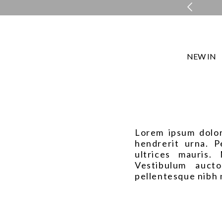
ENTREGA EXPRESSA EM ATÉ 48H*
NEW IN
Lorem ipsum dolor
hendrerit urna. Pe
ultrices mauris.
Vestibulum auct
pellentesque nibh 