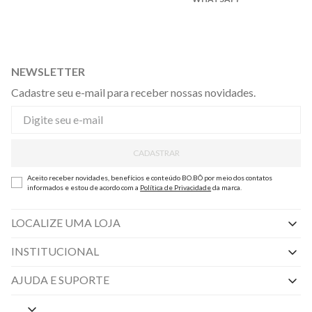
NEWSLETTER
Cadastre seu e-mail para receber nossas novidades.
CADASTRAR
Aceito receber novidades, benefícios e conteúdo BO.BÔ por meio dos contatos
informados e estou de acordo com a
Política de Privacidade
da marca.
LOCALIZE UMA LOJA
INSTITUCIONAL
Nossas Lojas
AJUDA E SUPORTE
By Appointment
Central de Preferências