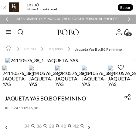
BO.BÔ
Baixar
Nosso App está no ar!
ATENDIMENTO PERSONALIZADO COM A PERSONAL SHOPPER
0
Roupas
Jaquetas
Jaqueta Yas Bo.Bô Feminino
JAQUETA YAS BO.BÔ FEMININO
:
24.11.0576_38
34
36
38
40
42