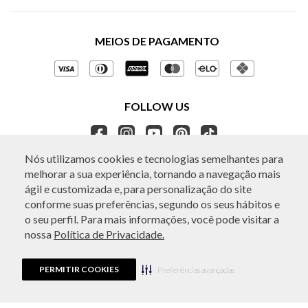
Sobre a BO.BÔ
Central de Atendimento
Políticas de Privacidade
MEIOS DE PAGAMENTO
Perguntas frequentes
Gestão de Privacidade
Regulamentos e Promoções
Política de Governança
Trocas e Devoluções
FOLLOW US
Ética e Sustentabilidade
Seja um Revendedor
APP BO.BÔ
Nós utilizamos cookies e tecnologias semelhantes para
melhorar a sua experiência, tornando a navegação mais
ATENDIMENTO
ágil e customizada e, para personalização do site
conforme suas preferências, segundo os seus hábitos e
o seu perfil. Para mais informações, você pode visitar a
nossa
Política de Privacidade.
© Copyright 2026 - Todos os direitos reservados. A BO.BÔ reserva-se no
direito de corrigir ou alterar informações como: preços, promoções e
disponibilidade de estoque a qualquer momento.
PERMITIR COOKIES
Em caso de dúvidas:
0800 440 2222.
Preferências avançadas
Horário de Atendimento:
das 8h às 20h de segunda a sábado, exceto
feriados.
Rua Othão 405, Vila Leopoldina, São Paulo, SP | CEP: 05313-020 | VESTE S.A