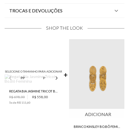
TROCAS E DEVOLUÇÕES
SHOP THE LOOK
SELECIONE O TAMANHO PARA ADICIONAR
PP
P
M
G
REGATA BIA JASMINE TRICOT BO.BÔ FEMININA
R$ 698,00
R$ 558,00
5
x de
R$ 111,60
ADICIONAR
BRINCO KINSLEY BO.BÔ FEMININO