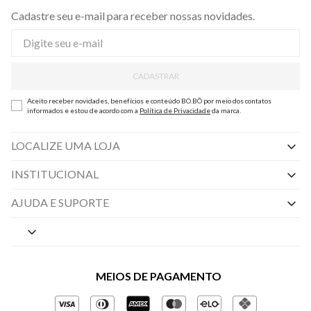
Cadastre seu e-mail para receber nossas novidades.
CADASTRAR
Aceito receber novidades, benefícios e conteúdo BO.BÔ por meio dos contatos
informados e estou de acordo com a
Política de Privacidade
da marca.
LOCALIZE UMA LOJA
INSTITUCIONAL
Nossas Lojas
AJUDA E SUPORTE
By Appointment
Central de Preferências
Sobre a BO.BÔ
Central de Atendimento
Políticas de Privacidade
MEIOS DE PAGAMENTO
Perguntas frequentes
Gestão de Privacidade
Regulamentos e Promoções