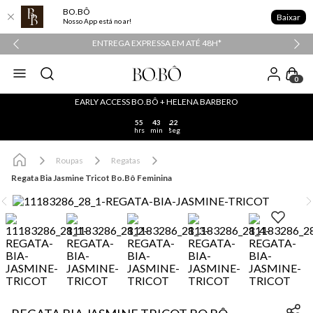
BO.BÔ
Baixar
Nosso App está no ar!
PPER
ENTREGA EXPRESSA EM ATÉ 48H*
0
EARLY ACCESS BO.BÔ + HELENA BARBERO
55
43
22
hrs
min
seg
Roupas
Regatas
Regata Bia Jasmine Tricot Bo.Bô Feminina