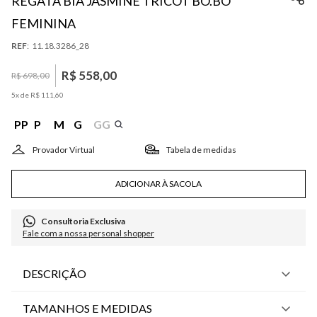
REGATA BIA JASMINE TRICOT BO.BÔ
FEMININA
:
11.18.3286_28
R$
558
,
00
R$
698
,
00
5
x de
R$
111
,
60
PP
P
M
G
GG
Tabela de medidas
ADICIONAR À SACOLA
Consultoria Exclusiva
Fale com a nossa personal shopper
DESCRIÇÃO
TAMANHOS E MEDIDAS