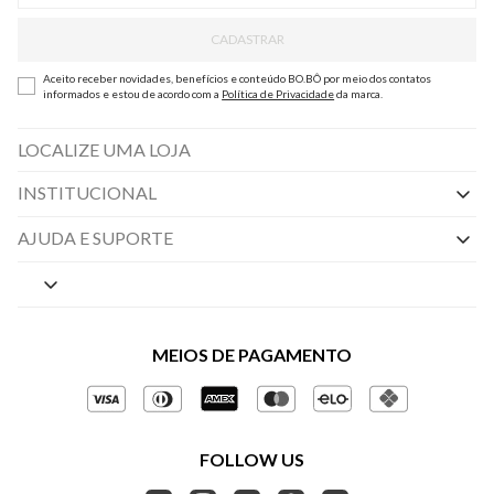
CADASTRAR
Aceito receber novidades, benefícios e conteúdo BO.BÔ por meio dos contatos
informados e estou de acordo com a
Política de Privacidade
da marca.
LOCALIZE UMA LOJA
INSTITUCIONAL
Nossas Lojas
AJUDA E SUPORTE
By Appointment
Central de Preferências
Sobre a BO.BÔ
Central de Atendimento
Políticas de Privacidade
MEIOS DE PAGAMENTO
Perguntas frequentes
Gestão de Privacidade
Regulamentos e Promoções
Política de Governança
Trocas e Devoluções
FOLLOW US
Ética e Sustentabilidade