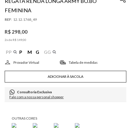
REGATA RENDA LONGA ARMY BO.BÔ
FEMININA
:
12.12.1768_49
R$
298
,
00
2
x de
R$
149
,
00
PP
P
M
G
GG
Tabela de medidas
ADICIONAR À SACOLA
Consultoria Exclusiva
Fale com a nossa personal shopper