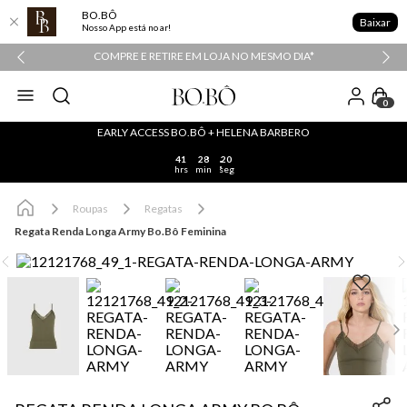
BO.BÔ
Baixar
Nosso App está no ar!
COMPRE E RETIRE EM LOJA NO MESMO DIA*
0
EARLY ACCESS BO.BÔ + HELENA BARBERO
41
28
20
hrs
min
seg
Roupas
Regatas
Regata Renda Longa Army Bo.Bô Feminina