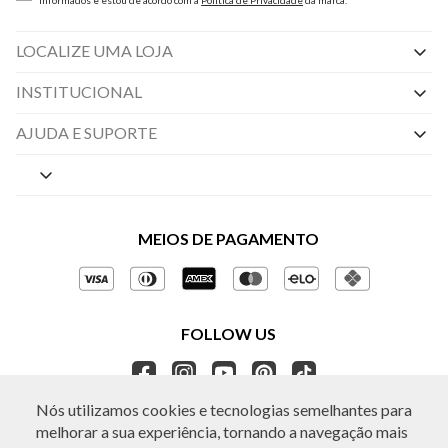
informados e estou de acordo com a
Política de Privacidade
da marca.
LOCALIZE UMA LOJA
INSTITUCIONAL
Nossas Lojas
AJUDA E SUPORTE
By Appointment
Central de Preferências
Sobre a BO.BÔ
Central de Atendimento
Políticas de Privacidade
MEIOS DE PAGAMENTO
Perguntas frequentes
Gestão de Privacidade
Regulamentos e Promoções
Política de Governança
Trocas e Devoluções
FOLLOW US
Ética e Sustentabilidade
Seja um Revendedor
APP BO.BÔ
Nós utilizamos cookies e tecnologias semelhantes para
melhorar a sua experiência, tornando a navegação mais