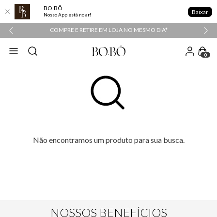
BO.BÔ
Baixar
Nosso App está no ar!
COMPRE E RETIRE EM LOJA NO MESMO DIA*
ATEN
0
Não encontramos um produto para sua busca.
NOSSOS BENEFÍCIOS