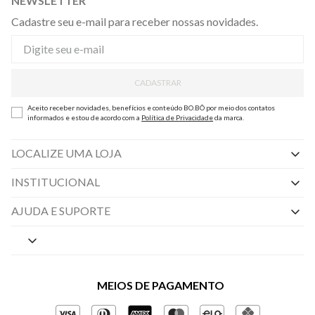
NEWSLETTER
Cadastre seu e-mail para receber nossas novidades.
CADASTRAR
Aceito receber novidades, benefícios e conteúdo BO.BÔ por meio dos contatos
informados e estou de acordo com a
Política de Privacidade
da marca.
LOCALIZE UMA LOJA
INSTITUCIONAL
Nossas Lojas
AJUDA E SUPORTE
By Appointment
Central de Preferências
Sobre a BO.BÔ
Central de Atendimento
Políticas de Privacidade
MEIOS DE PAGAMENTO
Perguntas frequentes
Gestão de Privacidade
Regulamentos e Promoções