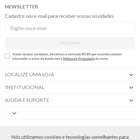
NEWSLETTER
Cadastre seu e-mail para receber nossas novidades.
CADASTRAR
Aceito receber novidades, benefícios e conteúdo BO.BÔ por meio dos contatos
informados e estou de acordo com a
Política de Privacidade
da marca.
LOCALIZE UMA LOJA
INSTITUCIONAL
Nossas Lojas
AJUDA E SUPORTE
By Appointment
Central de Preferências
Sobre a BO.BÔ
Central de Atendimento
Políticas de Privacidade
MEIOS DE PAGAMENTO
Perguntas frequentes
Nós utilizamos cookies e tecnologias semelhantes para