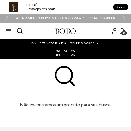
BO.BÔ
Baixar
Nosso App está no ar!
ATENDIMENTO PERSONALIZADO COM A PERSONAL SHOPPER
0
EARLY ACCESS BO.BÔ + HELENA BARBERO
70
34
20
hrs
min
seg
Não encontramos um produto para sua busca.