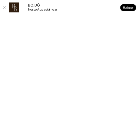
BO.BÔ
Baixar
Nosso App está no ar!