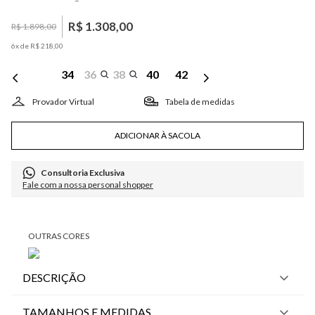
R$
1
.
308
,
00
R$
1
.
898
,
00
6
x de
R$
218
,
00
34
36
38
40
42
Tabela de medidas
ADICIONAR À SACOLA
Consultoria Exclusiva
Fale com a nossa personal shopper
DESCRIÇÃO
TAMANHOS E MEDIDAS