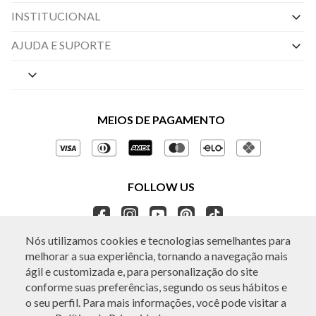
INSTITUCIONAL
Nossas Lojas
AJUDA E SUPORTE
By Appointment
Central de Preferências
Sobre a BO.BÔ
Central de Atendimento
Políticas de Privacidade
MEIOS DE PAGAMENTO
Perguntas frequentes
Gestão de Privacidade
Regulamentos e Promoções
Política de Governança
Trocas e Devoluções
FOLLOW US
Ética e Sustentabilidade
Seja um Revendedor
APP BO.BÔ
Nós utilizamos cookies e tecnologias semelhantes para
melhorar a sua experiência, tornando a navegação mais
ATENDIMENTO
ágil e customizada e, para personalização do site
conforme suas preferências, segundo os seus hábitos e
o seu perfil. Para mais informações, você pode visitar a