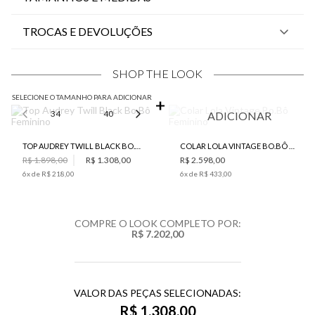
TROCAS E DEVOLUÇÕES
SHOP THE LOOK
SELECIONE O TAMANHO PARA ADICIONAR
34
40
42
44
ADICIONAR
TOP AUDREY TWILL BLACK BO.BÔ FEMININO
COLAR LOLA VINTAGE BO.BÔ FEMININO
R$ 1.898,00
R$ 1.308,00
R$ 2.598,00
6
x de
R$ 218,00
6
x de
R$ 433,00
COMPRE O LOOK COMPLETO POR:
R$ 7.202,00
VALOR DAS PEÇAS SELECIONADAS:
R$ 1.308,00