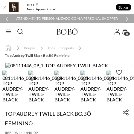
BO.BÔ
Baixar
Nosso App está no ar!
ATENDIMENTO PERSONALIZADO COM A PERSONAL SHOPPER
0
Roupas
Tops E Croppeds
Top Audrey Twill Black Bo.Bô Feminino
TOP AUDREY TWILL BLACK BO.BÔ
FEMININO
:
08.11.1446_09