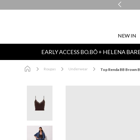
COMPRE E RETIRE EM LOJA NO MESMO DIA*
NEW IN
EARLY ACCESS BO.BÔ + HELENA BAR
Roupas
Underwear
Top Renda BB Brown B