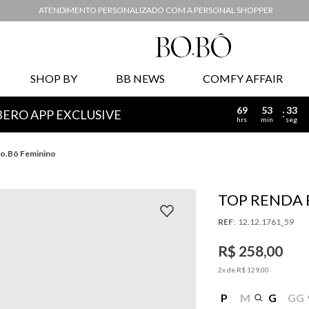
ATENDIMENTO PERSONALIZADO COM A PERSONAL SHOPPER
SHOP BY
BB NEWS
COMFY AFFAIR
69
53
32
BERO APP EXCLUSIVE
hrs
min
seg
o.Bô Feminino
TOP RENDA 
:
12.12.1761_59
R$
258
,
00
2
x de
R$
129
,
00
P
M
G
GG