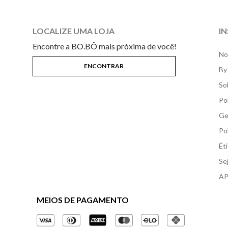
LOCALIZE UMA LOJA
I
Encontre a BO.BÔ mais próxima de você!
No
By
So
Po
Ge
Po
Ét
Se
AP
MEIOS DE PAGAMENTO