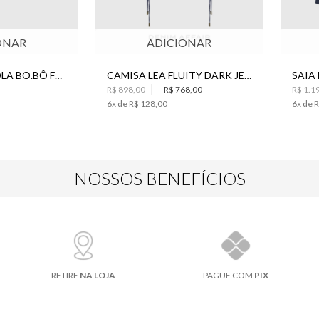
ONAR
ADICIONAR
BRINCO FLOR LOLA BO.BÔ FEMININO
CAMISA LEA FLUITY DARK JEANS BO.BÔ FEMININA
R$ 898,00
R$ 768,00
R$ 1.1
6
x de
R$ 128,00
6
x de
R
NOSSOS BENEFÍCIOS
RETIRE
NA LOJA
PAGUE COM
PIX