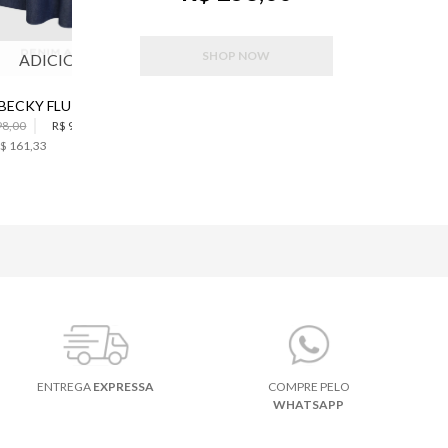
SHOP NOW
ADICIONAR
ADICIONAR
SAIA BECKY FLUITY DARK JEANS MIDI BO.BÔ FEMININA
SCARPIN SLINGBACK GOLDEN BO.BÔ FEMININO
98,00
R$ 968,00
R$ 1.198,00
$ 161,33
6
x de
R$ 199,66
ENTREGA
EXPRESSA
COMPRE PELO
WHATSAPP