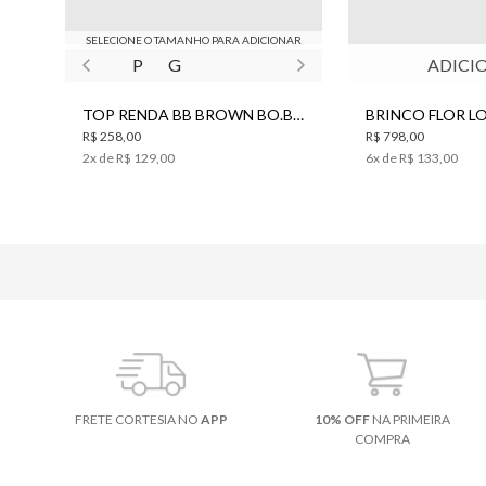
SELECIONE O TAMANHO PARA ADICIONAR
P
G
ADICI
TOP RENDA BB BROWN BO.BÔ FEMININO
R$ 258,00
R$ 798,00
2
x de
R$ 129,00
6
x de
R$ 133,00
FRETE CORTESIA NO
APP
10% OFF
NA PRIMEIRA
COMPRA