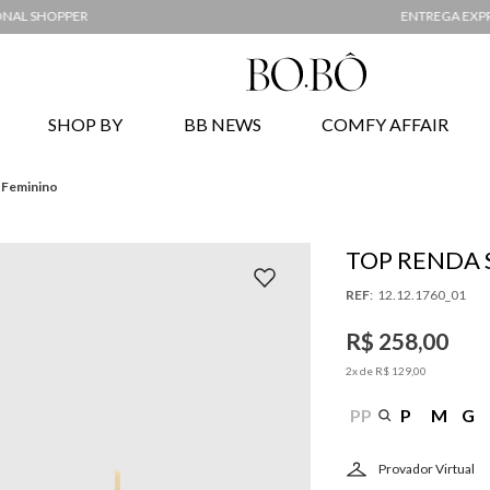
ENTREGA EXPRESSA EM ATÉ 48H*
SHOP BY
BB NEWS
COMFY AFFAIR
 Feminino
TOP RENDA 
:
12.12.1760_01
R$
258
,
00
2
x de
R$
129
,
00
PP
P
M
G