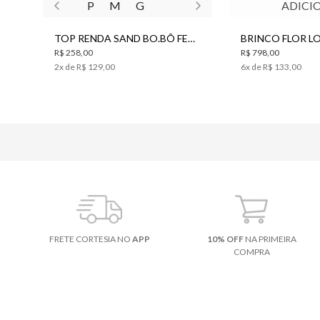
P
M
G
ADICI
TOP RENDA SAND BO.BÔ FEMININO
R$ 258,00
R$ 798,00
2
x de
R$ 129,00
6
x de
R$ 133,00
FRETE CORTESIA NO
APP
10% OFF
NA PRIMEIRA
COMPRA