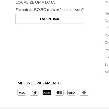
LOCALIZE UMA LOJA
I
Encontre a BO.BÔ mais próxima de você!
No
By
So
Po
Ge
Po
Ét
Se
AP
MEIOS DE PAGAMENTO