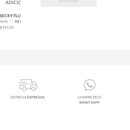
SHOP NOW
ADICIONAR
ADICIONAR
SAIA BECKY FLUITY DARK JEANS MIDI BO.BÔ FEMININA
SCARPIN SLINGBACK GOLDEN BO.BÔ FEMININO
98,00
R$ 968,00
R$ 1.198,00
$ 161,33
6
x de
R$ 199,66
ENTREGA
EXPRESSA
COMPRE PELO
WHATSAPP