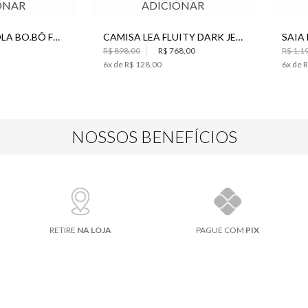
ONAR
ADICIONAR
BRINCO FLOR LOLA BO.BÔ FEMININO
CAMISA LEA FLUITY DARK JEANS BO.BÔ FEMININA
R$ 898,00
R$ 768,00
R$ 1.1
6
x de
R$ 128,00
6
x de
R
NOSSOS BENEFÍCIOS
RETIRE
NA LOJA
PAGUE COM
PIX