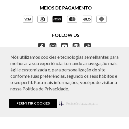
Políticas de Privacidade
MEIOS DE PAGAMENTO
Perguntas frequentes
Gestão de Privacidade
Regulamentos e Promoções
Política de Governança
Trocas e Devoluções
FOLLOW US
Ética e Sustentabilidade
Seja um Revendedor
APP BO.BÔ
Nós utilizamos cookies e tecnologias semelhantes para
melhorar a sua experiência, tornando a navegação mais
ATENDIMENTO
ágil e customizada e, para personalização do site
conforme suas preferências, segundo os seus hábitos e
o seu perfil. Para mais informações, você pode visitar a
nossa
Política de Privacidade.
© Copyright 2026 - Todos os direitos reservados. A BO.BÔ reserva-se no
direito de corrigir ou alterar informações como: preços, promoções e
disponibilidade de estoque a qualquer momento.
PERMITIR COOKIES
Em caso de dúvidas:
0800 440 2222.
Preferências avançadas
Horário de Atendimento:
das 8h às 20h de segunda a sábado, exceto
feriados.
Rua Othão 405, Vila Leopoldina, São Paulo, SP | CEP: 05313-020 | VESTE S.A
ESTILO | CPNJ: 49.669.856/0001-43.