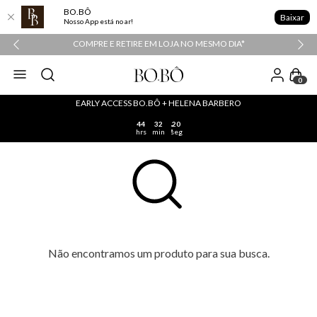
BO.BÔ
Baixar
Nosso App está no ar!
COMPRE E RETIRE EM LOJA NO MESMO DIA*
0
EARLY ACCESS BO.BÔ + HELENA BARBERO
44
32
20
hrs
min
seg
Não encontramos um produto para sua busca.