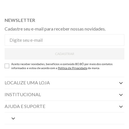
NEWSLETTER
Cadastre seu e-mail para receber nossas novidades.
CADASTRAR
Aceito receber novidades, benefícios e conteúdo BO.BÔ por meio dos contatos
informados e estou de acordo com a
Política de Privacidade
da marca.
LOCALIZE UMA LOJA
INSTITUCIONAL
Nossas Lojas
AJUDA E SUPORTE
By Appointment
Central de Preferências
Sobre a BO.BÔ
Central de Atendimento