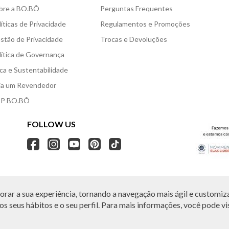
bre a BO.BÔ
Perguntas Frequentes
líticas de Privacidade
Regulamentos e Promoções
stão de Privacidade
Trocas e Devoluções
lítica de Governança
ica e Sustentabilidade
ja um Revendedor
P BO.BÔ
FOLLOW US
rar a sua experiência, tornando a navegação mais ágil e customiza
O.BÔ reserva-se no direito de corrigir ou alterar informações como: preços, promo
Em caso de dúvidas:
0800 440 2222.
s seus hábitos e o seu perfil. Para mais informações, você pode vis
Horário de Atendimento:
das 8h às 20h de segunda a sábado, exceto feriados.
, Vila Leopoldina, São Paulo, SP | CEP: 05313-020 | VESTE S.A ESTILO | CNPJ: 49.66