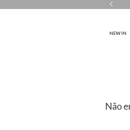
COMPRE E RETIRE EM LOJA NO MESMO DIA*
NEW IN
Não e