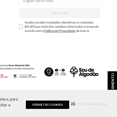
CADASTRAR
Aceito receber novidades, benefícios e conteúdo
BO.BÔ por meio dos contatos informados e estou de
acordo com a
Política de Privacidade
da marca.
ATENDIMENTO
da e, para
ções e disponibilidade de estoque a qualquer momento.
Preferências avançadas
itar a
PERMITIR COOKIES
9.856/0001-43.