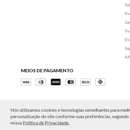
So
Po
Ge
Po
Ét
Se
AP
MEIOS DE PAGAMENTO
Nós utilizamos cookies e tecnologias semelhantes para melho
© Copyright 2026 - Todos os direitos reservados. A B
personalização do site conforme suas preferências, segundo o
nossa
Política de Privacidade.
Rua Othão 405